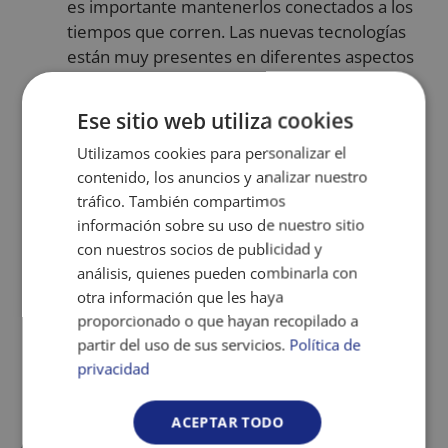
es importante mantenerlos conectados a los
tiempos que corren. Las nuevas tecnologías
están muy presentes en diferentes aspectos
de la vida y debemos intentar que se
familiaricen con ellas para no sentirse
Ese sitio web utiliza cookies
excluidos y que, además, aprovechen las
Utilizamos cookies para personalizar el
ventajas que ofrecen.
contenido, los anuncios y analizar nuestro
Pedir ayuda
. Por el bien de ellos y el nuestro
tráfico. También compartimos
propio, debemos pedir ayuda a nuestro
información sobre su uso de nuestro sitio
entorno o a profesionales que nos apoyen en
con nuestros socios de publicidad y
momentos de sobrecarga. Porque como
análisis, quienes pueden combinarla con
sabemos, mantener la motivación y la actitud
otra información que les haya
positiva es necesaria para los mayores y para
proporcionado o que hayan recopilado a
los que estamos a su alrededor.
partir del uso de sus servicios.
Política de
privacidad
ACEPTAR TODO