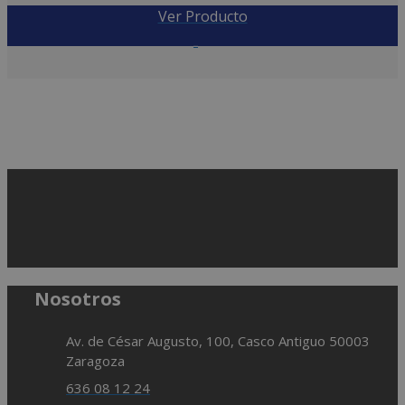
Ver Producto
84,95
€
Nosotros
Av. de César Augusto, 100, Casco Antiguo 50003
Zaragoza
636 08 12 24