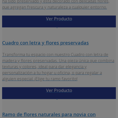
ha sido preservado y está decorado con delicadas flores,
que agregan frescura y naturaleza a cualquier entorno.
Ver Producto
47,00
€
Cuadro con letra y flores preservadas
Transforma tu espacio con nuestro Cuadro con letra de
madera y flores preservadas. Una pieza única que combina
texturas y colores, ideal para dar elegancia y
personalización a tu hogar u oficina, o para regalar a
alguien especial. ¡Elige tu ramo favorito!
Ver Producto
34,00
€
Ramo de flores naturales para novia con