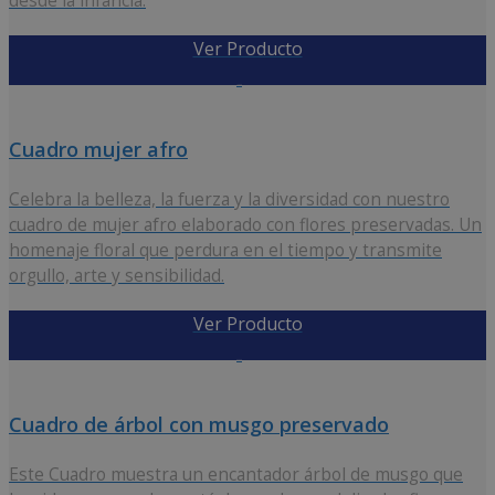
desde la infancia.
Ver Producto
12,50
€
Cuadro mujer afro
Celebra la belleza, la fuerza y la diversidad con nuestro
cuadro de mujer afro elaborado con flores preservadas. Un
homenaje floral que perdura en el tiempo y transmite
orgullo, arte y sensibilidad.
Ver Producto
43,00
€
Cuadro de árbol con musgo preservado
Este Cuadro muestra un encantador árbol de musgo que