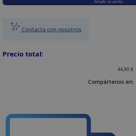
de
Añadir al carrito
flores
naturales
con
Contacta con nosotros
margaritas,
claveles
y
gerberas
Precio total:
cantidad
44,90
€
Compártenos en: