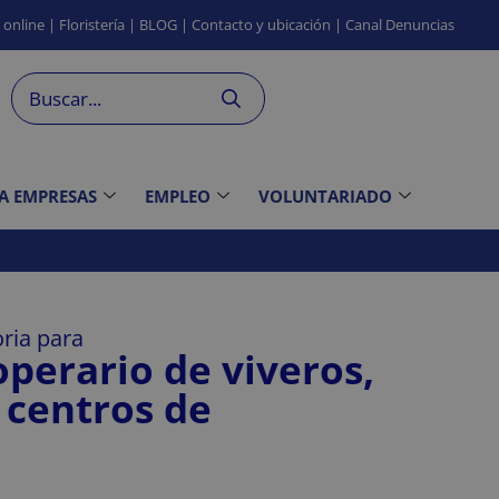
s
online
|
Floristería
|
BLOG
|
Contacto
y ubicación
|
Canal
Denuncias
 A EMPRESAS
EMPLEO
VOLUNTARIADO
ria para
operario de viveros,
 centros de