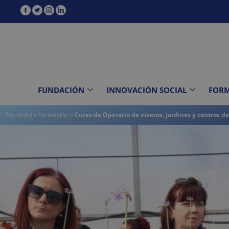
contenido
FUNDACIÓN
INNOVACIÓN SOCIAL
FOR
Rey Ardid
»
Formación
»
Curso de Operario de viveros, jardines y centros de