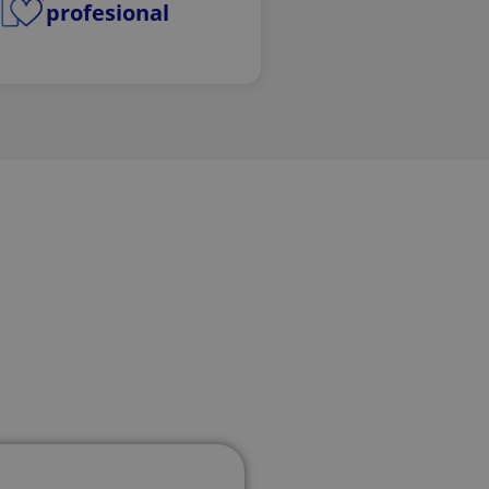
profesional
eficacia de las
nteracciones de los
nálisis y
iento del usuario.
e los usuarios y la
tio web para
el rendimiento del
bre la primera
omo la fuente de la
r de búsqueda y la
 momento de la
ar y mejorar el
 del comportamiento
s del usuario para
ñas publicitarias y
sesiones del usuario
o web, ayudando a
tio web.