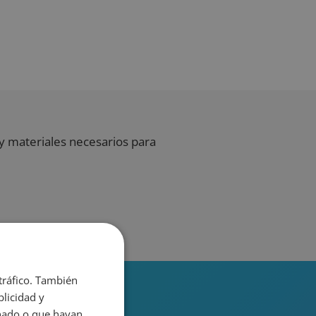
 y materiales necesarios para
 tráfico. También
licidad y
onado o que hayan