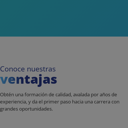
VISITOR_PRIVACY_
Nombre
Nombre
__Secure-YNID
Nombre
__Secure-ROLLOU
_ga
_gcl_au
Conoce nuestras
ventajas
VISITOR_INFO1_LIV
sbjs_first_add
Obtén una formación de calidad, avalada por años de
YSC
experiencia, y da el primer paso hacia una carrera con
grandes oportunidades.
_ga_PP2LL4LHP4
_fbp
sbjs_current_add