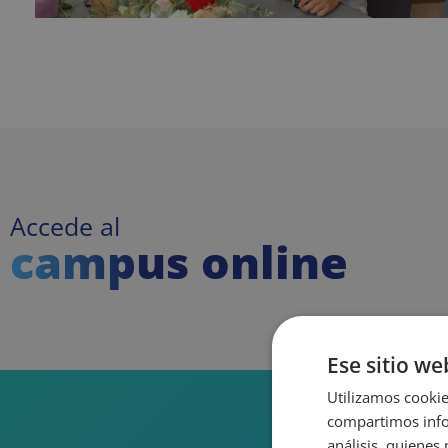
Accede al
campus online
Ese sitio we
Utilizamos cookie
compartimos infor
análisis, quiene