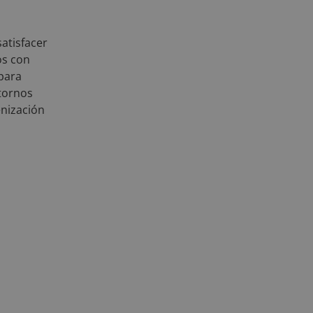
satisfacer
os con
para
ntornos
enización