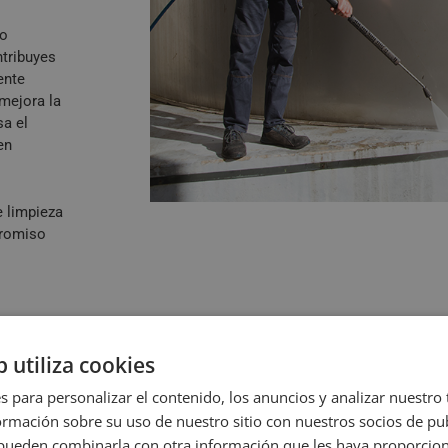
lo
ntribuyes
ente
mejora la
sa el
en
e limpieza
promiso
b utiliza cookies
s para personalizar el contenido, los anuncios y analizar nuestro
mación sobre su uso de nuestro sitio con nuestros socios de pub
s pueden combinarla con otra información que les haya proporci