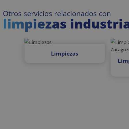
Otros servicios relacionados con
sbjs_current
limpiezas industri
sbjs_migrations
Limpiezas
sbjs_first
Limp
sbjs_udata
sbjs_session