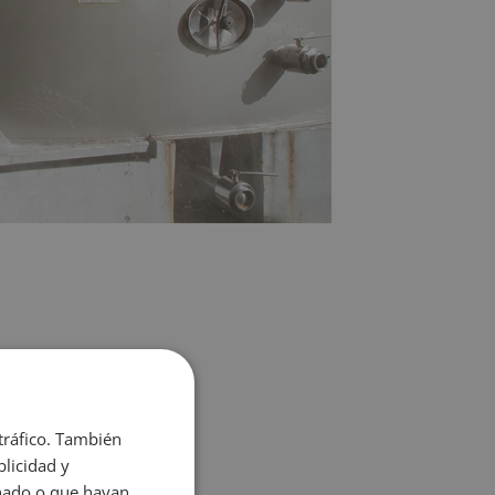
 tráfico. También
licidad y
onado o que hayan