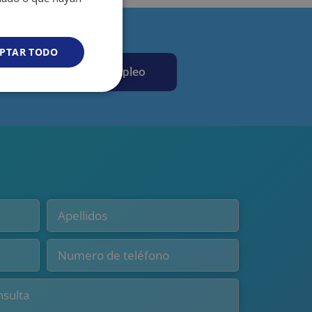
PTAR TODO
Nuestras ofertas de empleo
Cookies no
clasificadas
s de funcionalidad
sión de usuario y la