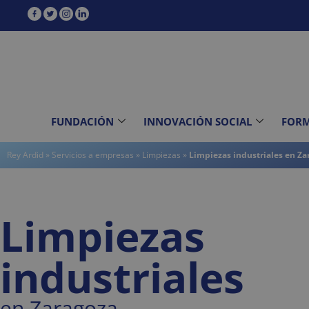
contenido
FUNDACIÓN
INNOVACIÓN SOCIAL
FOR
Rey Ardid
»
Servicios a empresas
»
Limpiezas
»
Limpiezas industriales en Za
Limpiezas
industriales
en Zaragoza