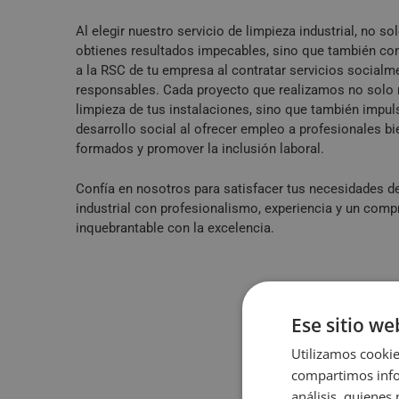
Al elegir nuestro servicio de limpieza industrial, no so
obtienes resultados impecables, sino que también co
a la RSC de tu empresa al contratar servicios socialm
responsables. Cada proyecto que realizamos no solo 
limpieza de tus instalaciones, sino que también impul
desarrollo social al ofrecer empleo a profesionales bi
formados y promover la inclusión laboral.
Confía en nosotros para satisfacer tus necesidades d
industrial con profesionalismo, experiencia y un com
inquebrantable con la excelencia.
Ese sitio we
Utilizamos cookie
compartimos infor
análisis, quiene