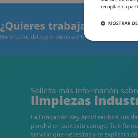
recopilado a parti
¿Quieres trabajar con nos
MOSTRAR DE
Envíanos tus datos y encuentra el trabajo ideal para ti.
Cookies
estrictamente
necesarias
Solicita más información sobr
limpiezas indust
Cookies estrictam
Las cookies estrictam
La Fundación Rey Ardid recibirá tus da
gestión de cuentas. E
pondrá en contacto contigo. Te inform
Nombre
servicio que necesitas y te explicará