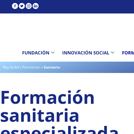
contenido
FUNDACIÓN
INNOVACIÓN SOCIAL
FOR
Rey Ardid
»
Formación
»
Sanitario
Formación
sanitaria
especializada