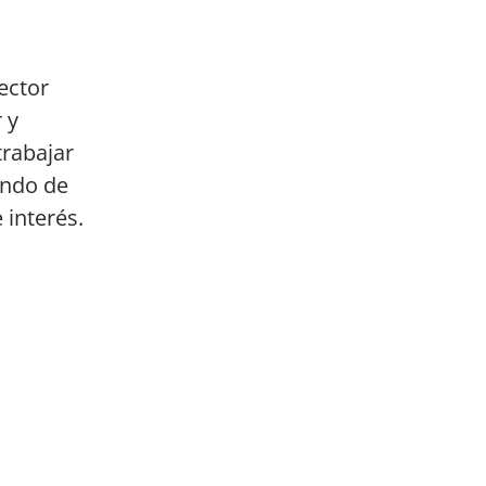
ector
 y
trabajar
endo de
 interés.