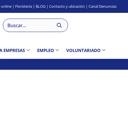
s
online
|
Floristería
|
BLOG
|
Contacto
y ubicación
|
Canal
Denuncias
 A EMPRESAS
EMPLEO
VOLUNTARIADO