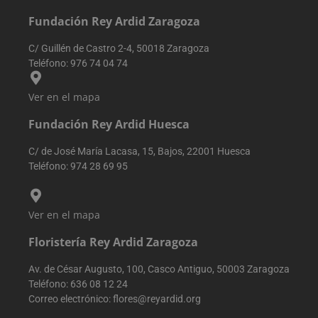
externos.
Generalmente
Fundación Rey Ardid Zaragoza
incluye detalle
como fuente d
tráfico, datos d
C/ Guillén de Castro 2-4, 50018 Zaragoza
campaña y
comportamien
Teléfono:
976 74 04 74
del usuario pa
ayudar en el
seguimiento y
Ver en el mapa
análisis de la
eficacia de las
campañas de
Fundación Rey Ardid Huesca
marketing.
sbjs_current
.reyardid.org
Sesión
Esta cookie se
C/ de José María Lacasa, 15, Bajos, 22001 Huesca
utiliza para
Teléfono:
974 28 69 95
rastrear las
actividades e
interacciones 
los usuarios en
todo el sitio w
Ver en el mapa
para facilitar u
mejor análisis 
comprensión d
Floristería Rey Ardid Zaragoza
las fuentes de
tráfico y el
Av. de César Augusto, 100, Casco Antiguo, 50003 Zaragoza
comportamien
del usuario.
Teléfono:
636 08 12 24
Correo electrónico:
flores@reyardid.org
sbjs_migrations
.reyardid.org
Sesión
Esta cookie se
utiliza para