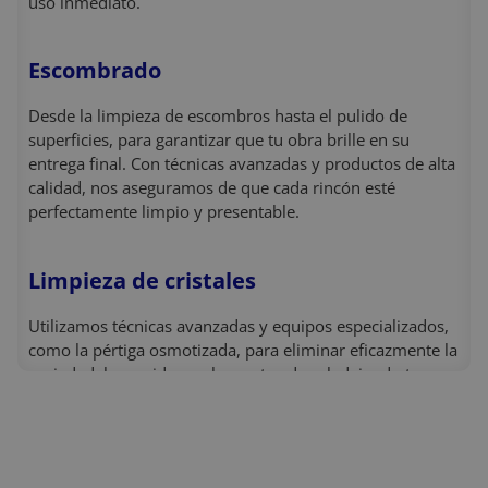
uso inmediato.
Escombrado
Desde la limpieza de escombros hasta el pulido de
superficies, para garantizar que tu obra brille en su
entrega final. Con técnicas avanzadas y productos de alta
calidad, nos aseguramos de que cada rincón esté
perfectamente limpio y presentable.
Limpieza de cristales
Utilizamos técnicas avanzadas y equipos especializados,
como la pértiga osmotizada, para eliminar eficazmente la
suciedad, los residuos y los restos de cal, dejando tus
cristales impecables y relucientes. Nos comprometemos
a ofrecerte resultados sorprendentes en cada proyecto,
sin importar el tamaño o la complejidad.