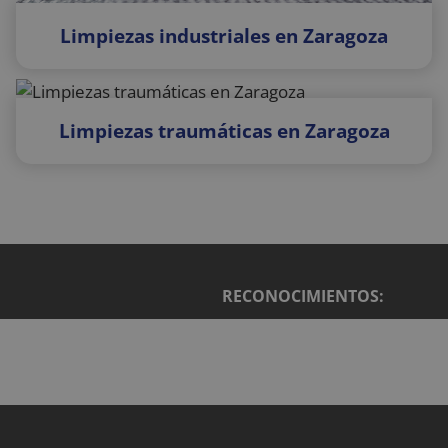
una
y lleva a
actualización
cabo
Limpiezas industriales en Zaragoza
significativa del
informació
servicio de
sobre cóm
análisis de
el usuario
Google más
final utiliza 
utilizado. Esta
sitio web y
cookie se utiliz
cualquier
para distinguir
publicidad
Limpiezas traumáticas en Zaragoza
usuarios único
que el
asignando un
usuario fin
número
haya visto
generado
antes de
aleatoriamente
visitar dich
como
sitio web.
identificador d
cliente. Se
VISITOR_INFO1_LIVE
5 meses 4
Youtube
Google LLC
incluye en cad
semanas
establece
.youtube.com
solicitud de
esta cookie
página en un
para realiz
sitio y se utiliza
RECONOCIMIENTOS:
un
para calcular l
seguimient
datos de
de las
visitantes,
preferencia
sesiones y
del usuario
campañas para
para los
los informes d
videos de
análisis de sitio
Youtube
incrustado
sbjs_first_add
.reyardid.org
Sesión
Esta cookie se
en los sitios
utiliza para
también
almacenar
puede