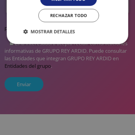
RECHAZAR TODO
El/la interesado/a acepta nuestra
política de
privacidad
MOSTRAR DETALLES
El/la interesado/a acepta recibir comunicaciones
Cookies
Cookies de
estrictamente
rendimiento
informativas de GRUPO REY ARDID. Puede consultar
necesarias
las Entidades que integran GRUPO REY ARDID en
Entidades del grupo
.
Cookies de
Cookies de
preferencias
funcionalidad
Cookies no clasificadas