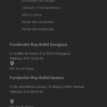
Entidades del Grupo
usuario en el
sitio web.
Calidad y Transparencia
sbjs_session
.reyardid.org
29 minutos
Esta cookie se
Oficina ética
54 segundos
utiliza para
rastrear la
Portal del candidato
actividad y las
sesiones del
Portal del empleado
usuario para
mejorar el
rendimiento y 
usabilidad del
sitio web,
Fundación Rey Ardid Zaragoza
ayudando a
comprender
cómo
C/ Guillén de Castro 2-4, 50018 Zaragoza
interactúan los
Teléfono:
976 74 04 74
visitantes con e
sitio web.
Ver en el mapa
Fundación Rey Ardid Huesca
C/ de José María Lacasa, 15, Bajos, 22001 Huesca
Teléfono:
974 28 69 95
Ver en el mapa