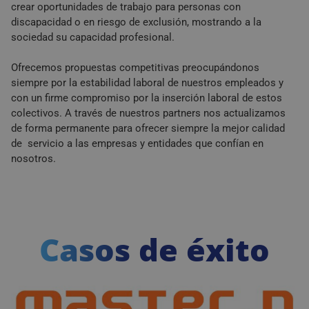
crear oportunidades de trabajo para personas con
discapacidad o en riesgo de exclusión, mostrando a la
sociedad su capacidad profesional.
Cookies estrictamente necesarias
Ofrecemos propuestas competitivas preocupándonos
Cookies de rendimiento
siempre por la estabilidad laboral de nuestros empleados y
con un firme compromiso por la inserción laboral de estos
Cookies de preferencias
colectivos. A través de nuestros partners nos actualizamos
Cookies de funcionalidad
de forma permanente para ofrecer siempre la mejor calidad
Cookies no clasificadas
de servicio a las empresas y entidades que confían en
nosotros.
Las cookies estrictamente necesarias permiten la
funcionalidad principal del sitio web, como el inicio
de sesión de usuario y la gestión de cuentas. El sitio
web no se puede utilizar correctamente sin las
cookies estrictamente necesarias.
Proveedor
/
Casos de éxito
Nombre
Vencimiento
De
Dominio
VISITOR_PRIVACY_METADATA
5 meses 4
Es
YouTube
semanas
ut
.youtube.com
al
co
de
la