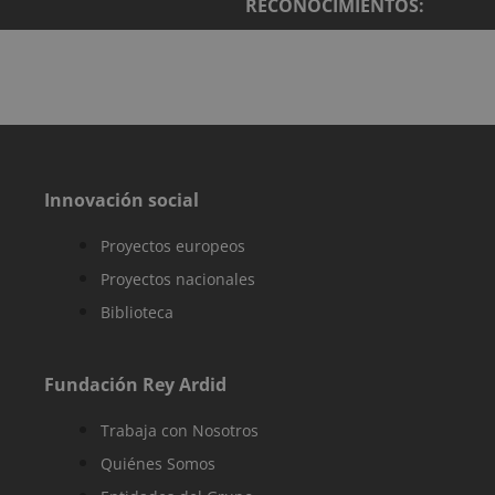
RECONOCIMIENTOS:
motor de
búsqueda y la
palabra clave
fueron
utilizados, y su
ubicación en el
momento de la
primera visita.
Esta informaci
se utiliza para
analizar y
mejorar el
rendimiento de
Innovación social
sitio web
mediante la
comprensión d
Proyectos europeos
comportamien
del usuario.
Proyectos nacionales
sbjs_udata
.reyardid.org
Sesión
Esta cookie se
Biblioteca
utiliza para
almacenar dat
específicos del
usuario para
ayudar a
Fundación Rey Ardid
supervisar y
analizar la
eficacia de las
Trabaja con Nosotros
campañas
publicitarias y
Quiénes Somos
optimizar la
experiencia del