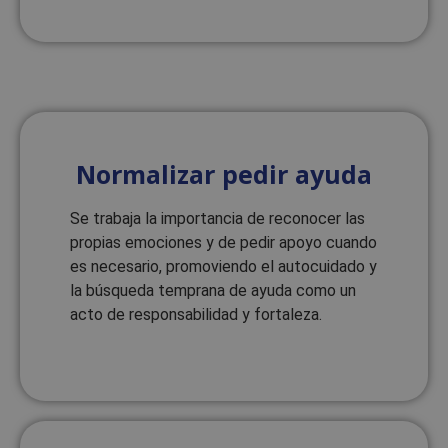
Normalizar pedir ayuda
Política de Privacidad de Google
Se trabaja la importancia de reconocer las
propias emociones y de pedir apoyo cuando
es necesario, promoviendo el autocuidado y
la búsqueda temprana de ayuda como un
Proveedor
/
Nombre
Vencimiento
Descripció
acto de responsabilidad y fortaleza.
Dominio
Proveedor
/
Nombre
Vencimiento
Descripción
__Secure-YNID
.youtube.com
5 meses 4
Dominio
semanas
Proveedor
/
Nombre
Vencimiento
Descripc
_ga
1 año 1 mes
Este nombre
Google LLC
Dominio
__Secure-
.youtube.com
5 meses 4
cookie está
.reyardid.org
ROLLOUT_TOKEN
semanas
asociado con
_gcl_au
2 meses 4
Esta cook
Google LLC
Google Unive
semanas
es
.reyardid.org
Analytics, qu
estableci