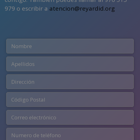
979 o escribir a
atencion@reyardid.org