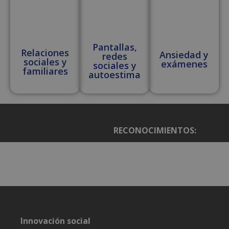
utilizados, y 
ubicación en
momento de 
primera visit
Esta informa
se utiliza par
Pantallas,
analizar y
Relaciones
Ansiedad y
redes
mejorar el
sociales y
rendimiento 
exámenes
sociales y
sitio web
familiares
autoestima
mediante la
comprensión
comportami
del usuario.
sbjs_udata
.reyardid.org
Sesión
Esta cookie s
utiliza para
almacenar d
RECONOCIMIENTOS:
específicos d
usuario para
ayudar a
supervisar y
analizar la
eficacia de la
campañas
publicitarias 
optimizar la
experiencia 
usuario en el
sitio web.
Innovación social
sbjs_session
.reyardid.org
29 minutos
Esta cookie s