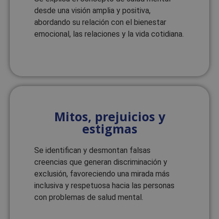
desde una visión amplia y positiva,
abordando su relación con el bienestar
Cookies estrictamente necesarias
emocional, las relaciones y la vida cotidiana.
Cookies de rendimiento
Cookies de preferencias
Cookies de funcionalidad
Cookies no clasificadas
Las cookies estrictamente necesarias permiten la
funcionalidad principal del sitio web, como el
Mitos, prejuicios y
inicio de sesión de usuario y la gestión de cuentas.
El sitio web no se puede utilizar correctamente
estigmas
sin las cookies estrictamente necesarias.
Proveedor
/
Nombre
Vencimiento
Se identifican y desmontan falsas
Dominio
creencias que generan discriminación y
VISITOR_PRIVACY_METADATA
5 meses 4
YouTube
semanas
.youtube.com
exclusión, favoreciendo una mirada más
inclusiva y respetuosa hacia las personas
con problemas de salud mental.