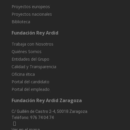
54 segundos
utiliza para
Proyectos europeos
rastrear la
actividad y la
Proyectos nacionales
sesiones del
usuario para
Biblioteca
mejorar el
rendimiento 
usabilidad de
Fundación Rey Ardid
sitio web,
ayudando a
Trabaja con Nosotros
comprender
cómo
Quiénes Somos
interactúan l
visitantes co
Entidades del Grupo
sitio web.
Calidad y Transparencia
Oficina ética
Portal del candidato
Portal del empleado
Fundación Rey Ardid Zaragoza
C/ Guillén de Castro 2-4, 50018 Zaragoza
Teléfono:
976 74 04 74
Ver en el mapa