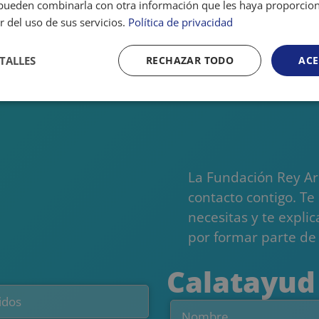
s pueden combinarla con otra información que les haya proporci
r del uso de sus servicios.
Política de privacidad
TALLES
RECHAZAR TODO
ACE
Cookies de
Cookies de
Cookies de
rendimiento
preferencias
funcionalidad
La Fundación Rey Ard
contacto contigo. Te
necesitas y te expl
ente necesarias
Cookies de rendimiento
Cookies de preferencias
Cookie
por formar parte de 
Cookies no clasificadas
Calatayud
ente necesarias permiten la funcionalidad principal del sitio web, como el inicio de se
l sitio web no se puede utilizar correctamente sin las cookies estrictamente necesarias.
Proveedor
/
Vencimiento
Descripción
Dominio