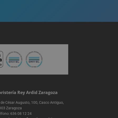
amiento del
eficacia de las
nteracciones de los
nálisis y
iento del usuario.
e los usuarios y la
tio web para
el rendimiento del
bre la primera
omo la fuente de la
r de búsqueda y la
 momento de la
ar y mejorar el
 del comportamiento
s del usuario para
ñas publicitarias y
oristería Rey Ardid Zaragoza
sesiones del usuario
o web, ayudando a
 de César Augusto, 100, Casco Antiguo,
tio web.
003 Zaragoza
éfono:
636 08 12 24