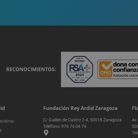
como fuente de tráfico, datos de campaña y comport
usuario para ayudar en el seguimiento y análisis de la 
campañas de marketing.
.reyardid.org
Sesión
Esta cookie se utiliza para rastrear las actividades e i
usuarios en todo el sitio web para facilitar un mejor a
comprensión de las fuentes de tráfico y el comportam
.reyardid.org
Sesión
Esta cookie se utiliza para rastrear las interacciones d
migración entre diferentes páginas o secciones del si
mejorar la experiencia de los usuarios y el análisis d
sitio web.
.reyardid.org
Sesión
Esta cookie se utiliza para almacenar información so
sesión del usuario en el sitio web. Rastrea detalles c
RECONOCIMIENTOS:
que vino el usuario, el camino que tomaron, el moto
palabra clave fueron utilizados, y su ubicación en el
primera visita. Esta información se utiliza para analiz
rendimiento del sitio web mediante la comprensión
del usuario.
.reyardid.org
Sesión
Esta cookie se utiliza para almacenar datos específico
ayudar a supervisar y analizar la eficacia de las campa
optimizar la experiencia del usuario en el sitio web.
id
Fundación Rey Ardid Zaragoza
Fl
.reyardid.org
29 minutos
Esta cookie se utiliza para rastrear la actividad y las 
54 segundos
para mejorar el rendimiento y la usabilidad del siti
C/ Guillén de Castro 2-4, 50018 Zaragoza
Av.
osotros
comprender cómo interactúan los visitantes con el si
Teléfono:
976 74 04 74
50
s
Tel