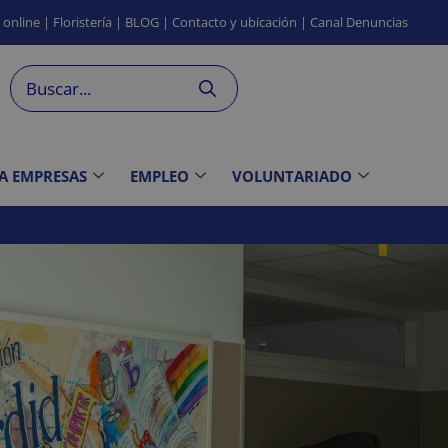
s
online
|
Floristería
|
BLOG
|
Contacto
y ubicación
|
Canal
Denuncias
 A EMPRESAS
EMPLEO
VOLUNTARIADO