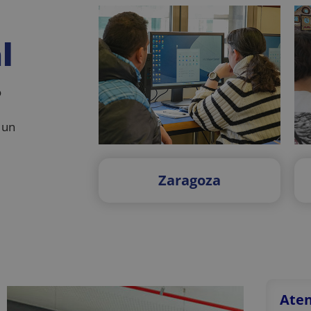
l
o
 un
Zaragoza
Aten