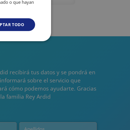
onado o que hayan
PTAR TODO
Cookies no
clasificadas
id recibirá tus datos y se pondrá en
 informará sobre el servicio que
icará cómo podemos ayudarte. Gracias
s de funcionalidad
la familia Rey Ardid
sión de usuario y la