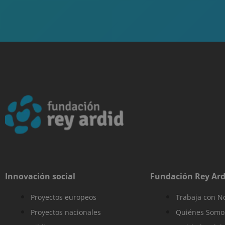
sbjs_current
sbjs_migrations
sbjs_first
sbjs_udata
Innovación social
Fundación Rey Ard
sbjs_session
Proyectos europeos
Trabaja con N
Proyectos nacionales
Quiénes Somo