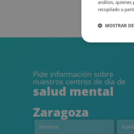
análisis, quiene
recopilado a parti
MOSTRAR DE
Cookies
estrictamente
necesarias
Pide información sobre
nuestros centros de día de
salud mental
Cookies estrictam
Zaragoza
Las cookies estrictam
gestión de cuentas. E
Nombre