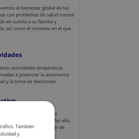
emos el bienestar global de las
as con problemas de salud mental
do en cuenta a su familia y
os, así como el contexto en el que
vidades
amos actividades terapéuticas
nadas a potenciar la autonomía
al y la toma de decisiones.
activo
mos que las personas sean
onistas de sus procesos. Por ello,
 tráfico. También
mos los objetivos a trabajar de
licidad y
a conjunta.