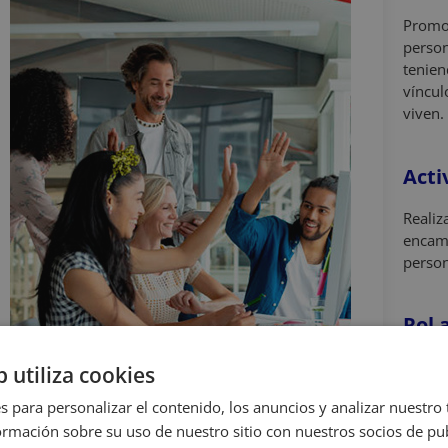
Promov
person
tenien
víncul
viven.
Acti
Realiz
encami
person
Rol 
Quere
b utiliza cookies
protag
s para personalizar el contenido, los anuncios y analizar nuestro
decidi
mación sobre su uso de nuestro sitio con nuestros socios de pub
maner