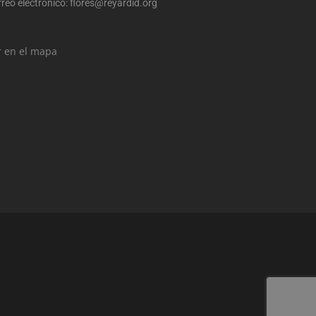
reo electrónico:
flores@reyardid.org
r en el mapa