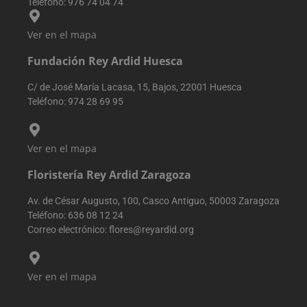
Teléfono:
976 74 04 74
motor de
búsqueda y la
palabra clave
Ver en el mapa
fueron
utilizados, y su
ubicación en el
Fundación Rey Ardid Huesca
momento de la
primera visita.
Esta informaci
C/ de José María Lacasa, 15, Bajos, 22001 Huesca
se utiliza para
Teléfono:
974 28 69 95
analizar y
mejorar el
rendimiento de
sitio web
mediante la
Ver en el mapa
comprensión d
comportamien
del usuario.
Floristería Rey Ardid Zaragoza
sbjs_udata
.reyardid.org
Sesión
Esta cookie se
utiliza para
Av. de César Augusto, 100, Casco Antiguo, 50003 Zaragoza
almacenar dat
Teléfono:
636 08 12 24
específicos del
usuario para
Correo electrónico:
flores@reyardid.org
ayudar a
supervisar y
analizar la
eficacia de las
Ver en el mapa
campañas
publicitarias y
optimizar la
experiencia del