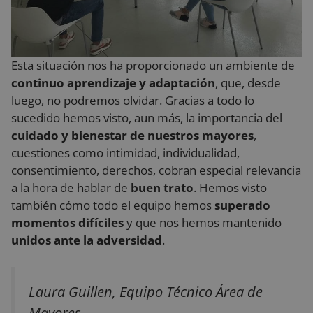
la
pr
su
co
Re
so
co
Esta situación nos ha proporcionado un ambiente de
de
continuo aprendizaje y adaptación
, que, desde
re
di
luego, no podremos olvidar. Gracias a todo lo
po
co
sucedido hemos visto, aun más, la importancia del
de
as
cuidado y bienestar de nuestros mayores
,
qu
Política de Privacidad de Google
pr
cuestiones como intimidad, individualidad,
se
consentimiento, derechos, cobran especial relevancia
en
se
a la hora de hablar de
buen trato
. Hemos visto
también cómo todo el equipo hemos
superado
momentos difíciles
y que nos hemos mantenido
unidos ante la adversidad
.
Proveedor
/
Nombre
Vencimiento
Descripción
Dominio
Proveedor
/
Nombre
Vencimiento
Descripción
__Secure-YNID
.youtube.com
5 meses 4
Dominio
Proveedor
/
Nombre
Vencimiento
Descripció
semanas
Laura Guillen, Equipo Técnico Área de
Dominio
_ga
1 año 1 mes
Este nombre d
Google LLC
__Secure-
.youtube.com
5 meses 4
cookie está
.reyardid.org
_gcl_au
2 meses 4
Esta cookie
Mayores
Google LLC