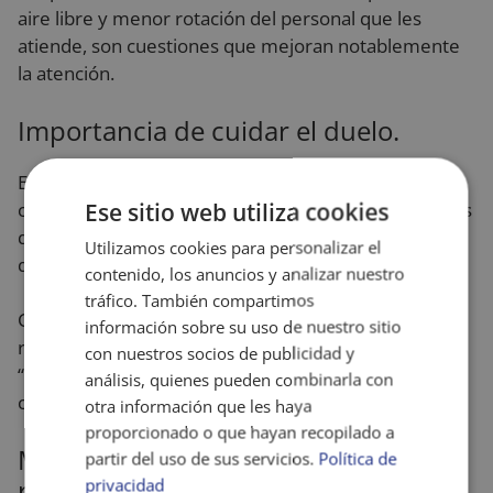
aire libre y menor rotación del personal que les
atiende, son cuestiones que mejoran notablemente
la atención.
Importancia de cuidar el duelo.
Es cierto que se han vivido situaciones durísimas. Al
Ese sitio web utiliza cookies
comienzo de la pandemia, las restricciones eran tales
que dificultaban incluso la “despedida” de su ser
Utilizamos cookies para personalizar el
querido.
contenido, los anuncios y analizar nuestro
tráfico. También compartimos
Como parte positiva de esta situación, se ha
información sobre su uso de nuestro sitio
recalcado la importancia del duelo y de esta
con nuestros socios de publicidad y
“despedida” realizando programas y protocolos
análisis, quienes pueden combinarla con
concretos donde se trabaja el duelo.
otra información que les haya
proporcionado o que hayan recopilado a
Mayor humanización de las
partir del uso de sus servicios.
Política de
relaciones personales.
privacidad