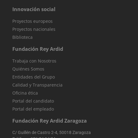
sbjs_migrations
.reyardid.org
Sesión
Esta cookie se
Innovación social
utiliza para
rastrear las
interacciones 
Proyectos europeos
los usuarios y l
migración entr
Proyectos nacionales
diferentes
Biblioteca
páginas o
secciones del
sitio web para
Fundación Rey Ardid
mejorar la
experiencia de
los usuarios y e
Trabaja con Nosotros
análisis del
rendimiento de
Quiénes Somos
sitio web.
Entidades del Grupo
sbjs_first
.reyardid.org
Sesión
Esta cookie se
Calidad y Transparencia
utiliza para
almacenar
Oficina ética
información
sobre la prime
Portal del candidato
sesión del
usuario en el
Portal del empleado
sitio web.
Rastrea detalle
como la fuente
Fundación Rey Ardid Zaragoza
de la que vino 
usuario, el
camino que
C/ Guillén de Castro 2-4, 50018 Zaragoza
tomaron, el