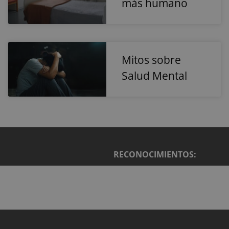
más humano
actual para
tiempo rea
distinguir entr
de
usuarios y
anunciante
sesiones.
externos.
Generalmente
incluye detalle
como fuente d
tráfico, datos d
Mitos sobre
campaña y
comportamien
Salud Mental
del usuario pa
ayudar en el
seguimiento y
análisis de la
eficacia de las
campañas de
marketing.
sbjs_current
.reyardid.org
Sesión
Esta cookie se
utiliza para
rastrear las
RECONOCIMIENTOS:
actividades e
interacciones 
los usuarios en
todo el sitio w
para facilitar u
mejor análisis 
comprensión d
las fuentes de
tráfico y el
comportamien
del usuario.