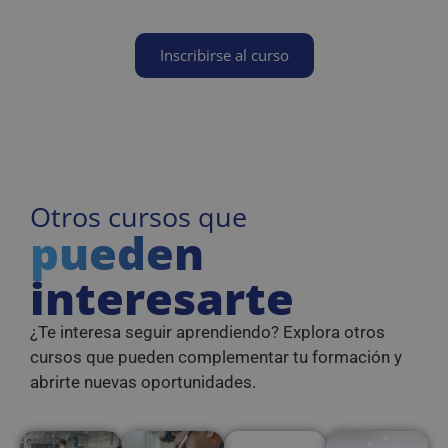
fuente del
antigua de 
tráfico, para
interfaz de
evaluar la
Youtube.
eficacia de las
Inscribirse al curso
campañas de
YSC
Sesión
YouTube
Google LLC
marketing y
configura
.youtube.com
fuentes del siti
esta cookie
web.
para
rastrear las
_ga_PP2LL4LHP4
.reyardid.org
1 año 1 mes
Google Analyti
vistas de
utiliza esta
videos
cookie para
incrustados
mantener el
estado de la
_fbp
2 meses 4
Utilizado p
Meta
Otros cursos que
sesión.
semanas
Facebook
Platform Inc.
para ofrece
.reyardid.org
pueden
sbjs_current_add
.reyardid.org
Sesión
Esta cookie se
una serie d
utiliza para
productos
almacenar
publicitario
interesarte
información
como
sobre la visita
ofertas en
actual para
tiempo rea
distinguir entr
de
¿Te interesa seguir aprendiendo? Explora otros
usuarios y
anunciante
sesiones.
externos.
cursos que pueden complementar tu formación y
Generalmente
incluye detalle
abrirte nuevas oportunidades.
como fuente d
tráfico, datos d
campaña y
comportamien
del usuario pa