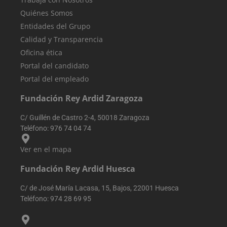
analizar y
mejorar el
Quiénes Somos
rendimiento de
sitio web
Entidades del Grupo
mediante la
comprensión d
Calidad y Transparencia
comportamien
del usuario.
Oficina ética
sbjs_udata
.reyardid.org
Sesión
Esta cookie se
Portal del candidato
utiliza para
Portal del empleado
almacenar dat
específicos del
usuario para
Fundación Rey Ardid Zaragoza
ayudar a
supervisar y
analizar la
C/ Guillén de Castro 2-4, 50018 Zaragoza
eficacia de las
Teléfono:
976 74 04 74
campañas
publicitarias y
optimizar la
Ver en el mapa
experiencia del
usuario en el
sitio web.
Fundación Rey Ardid Huesca
sbjs_session
.reyardid.org
29 minutos
Esta cookie se
54 segundos
utiliza para
C/ de José María Lacasa, 15, Bajos, 22001 Huesca
rastrear la
Teléfono:
974 28 69 95
actividad y las
sesiones del
usuario para
mejorar el