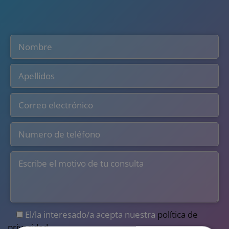
El/la interesado/a acepta nuestra
política de
privacidad