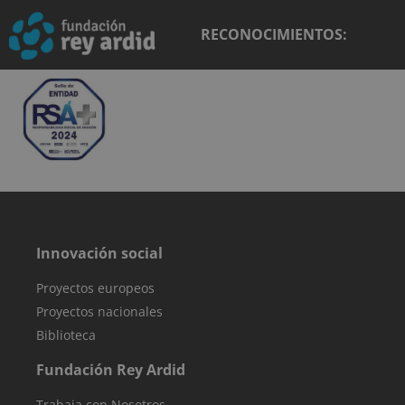
mejorar la
experiencia de
RECONOCIMIENTOS:
los usuarios y e
análisis del
rendimiento de
sitio web.
sbjs_first
.reyardid.org
Sesión
Esta cookie se
utiliza para
almacenar
información
sobre la prime
sesión del
usuario en el
sitio web.
Rastrea detalle
como la fuente
de la que vino 
usuario, el
Innovación social
camino que
tomaron, el
motor de
Proyectos europeos
búsqueda y la
palabra clave
Proyectos nacionales
fueron
utilizados, y su
Biblioteca
ubicación en el
momento de la
Fundación Rey Ardid
primera visita.
Esta informaci
se utiliza para
Trabaja con Nosotros