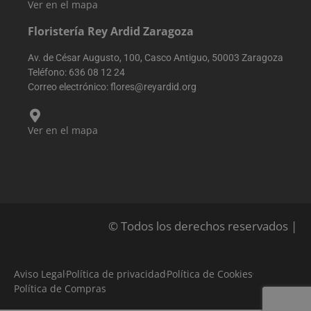
rendimiento y 
Ver en el mapa
usabilidad del
sitio web,
Floristería Rey Ardid Zaragoza
ayudando a
comprender
cómo
Av. de César Augusto, 100, Casco Antiguo, 50003 Zaragoza
interactúan los
visitantes con e
Teléfono:
636 08 12 24
sitio web.
Correo electrónico:
flores@reyardid.org
Ver en el mapa
© Todos los derechos reservados |
Aviso Legal
Política de privacidad
Política de Cookies
Política de Compras