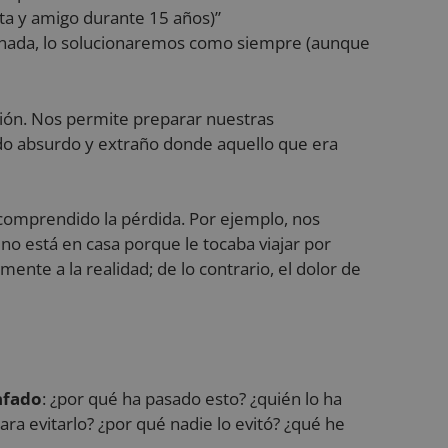
ta y amigo durante 15 años)”
 consentimiento del
a su interacción
a nada, lo solucionaremos como siempre (aunque
sentimiento del
cas y configuraciones
erencias sean
cción. Nos permite preparar nuestras
ndo absurdo y extraño donde aquello que era
Descripción
rsal Analytics,
omprendido la pérdida. Por ejemplo, nos
análisis de Google
a a cabo información
suarios únicos
cualquier publicidad
no está en casa porque le tocaba viajar por
identificador de
cho sitio web.
tio y se utiliza para
nte a la realidad; de lo contrario, el dolor de
 para los informes
guimiento de las
ube incrustados en
e del sitio web está
 primera visita del
az de Youtube.
referencia y fuente
de marketing y
istas de videos
estado de la sesión.
nfado
: ¿por qué ha pasado esto? ¿quién lo ha
e productos
unciantes externos.
ra evitarlo? ¿por qué nadie lo evitó? ¿qué he
e la visita actual
te incluye detalles
amiento del