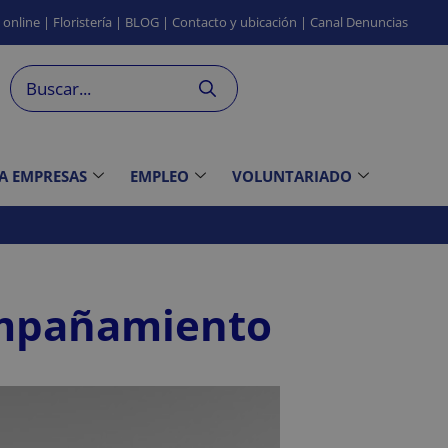
s
online
|
Floristería
|
BLOG
|
Contacto
y ubicación
|
Canal
Denuncias
 A EMPRESAS
EMPLEO
VOLUNTARIADO
ompañamiento