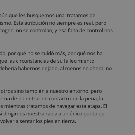
eficacia de las
común que les busquemos una: tratamos de
nteracciones de los
nálisis y
mismo. Esta atribución no siempre es real, pero
iento del usuario.
ogen, no se controlan, y esa falta de control nos
e los usuarios y la
tio web para
el rendimiento del
do, por qué no se cuidó más, por qué nos ha
bre la primera
e las circunstancias de su fallecimiento
omo la fuente de la
r de búsqueda y la
debería habernos dejado, al menos no ahora, no
 momento de la
ar y mejorar el
 del comportamiento
s del usuario para
osotros sino también a nuestro entorno, pero
ñas publicitarias y
rma de no entrar en contacto con la pena, la
s mientras tratamos de navegar esta etapa. El
sesiones del usuario
o web, ayudando a
 dirigimos nuestra rabia a un único punto de
tio web.
lver a sentar los pies en tierra.