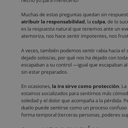
hecho yo para merecerlo?
Muchas de estas preguntas quedan sin respuesta
sbjs_current
atribuir la responsabilidad
, la
culpa
, de lo su
es la respuesta natural que tenemos ante un even
sbjs_migrations
atemoriza, nos hace sentir impotentes, nos frus
A veces, también podemos sentir rabia hacia el
sbjs_first
dejado solos/as, por qué nos ha dejado con tod
escapaban a su control —igual que escapaban a
sin estar preparados.
sbjs_udata
En ocasiones,
la ira sirve como protección
. L
estamos socializados para sentirnos más cómodos
soledad y el dolor que acompaña a la pérdida. 
sbjs_session
duelo puede sentirse como un proceso confuso do
forma temporal (terceras personas, poderes super