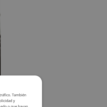
 tráfico. También
licidad y
onado o que hayan