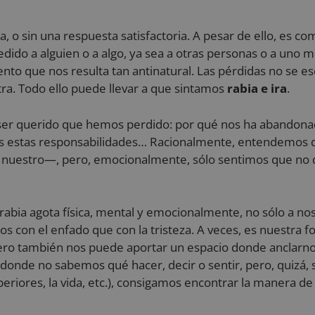
usuario para ayudar en el seguimiento y análisis de la 
campañas de marketing.
, o sin una respuesta satisfactoria. A pesar de ello, es 
.reyardid.org
Sesión
Esta cookie se utiliza para rastrear las actividades e i
usuarios en todo el sitio web para facilitar un mejor a
cedido a alguien o a algo, ya sea a otras personas o a uno 
comprensión de las fuentes de tráfico y el comportam
to que nos resulta tan antinatural. Las pérdidas no se esc
.reyardid.org
Sesión
Esta cookie se utiliza para rastrear las interacciones d
tra. Todo ello puede llevar a que sintamos
rabia e ira
.
migración entre diferentes páginas o secciones del si
mejorar la experiencia de los usuarios y el análisis d
sitio web.
 ser querido que hemos perdido: por qué nos ha abandona
.reyardid.org
Sesión
Esta cookie se utiliza para almacenar información so
as estas responsabilidades… Racionalmente, entendemos qu
sesión del usuario en el sitio web. Rastrea detalles c
que vino el usuario, el camino que tomaron, el moto
l nuestro—, pero, emocionalmente, sólo sentimos que no 
palabra clave fueron utilizados, y su ubicación en el
primera visita. Esta información se utiliza para analiz
rendimiento del sitio web mediante la comprensión
del usuario.
.reyardid.org
Sesión
Esta cookie se utiliza para almacenar datos específico
a rabia agota física, mental y emocionalmente, no sólo a n
ayudar a supervisar y analizar la eficacia de las campa
 con el enfado que con la tristeza. A veces, es nuestra fo
optimizar la experiencia del usuario en el sitio web.
Pero también nos puede aportar un espacio donde anclarno
.reyardid.org
29 minutos
Esta cookie se utiliza para rastrear la actividad y las 
54 segundos
para mejorar el rendimiento y la usabilidad del siti
nde no sabemos qué hacer, decir o sentir, pero, quizá, si
comprender cómo interactúan los visitantes con el si
iores, la vida, etc.), consigamos encontrar la manera de vo