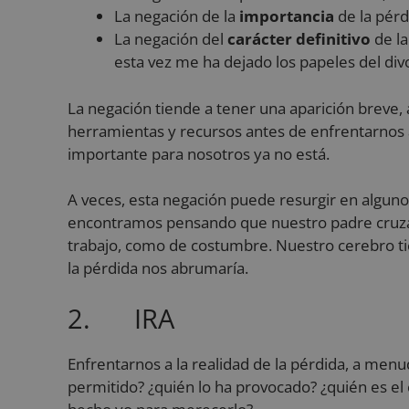
La negación de la
importancia
de la pér
VISITOR_PRIVACY_
La negación del
carácter definitivo
de la
esta vez me ha dejado los papeles del div
La negación tiende a tener una aparición breve, 
herramientas y recursos antes de enfrentarnos 
Nombre
importante para nosotros ya no está.
Nombre
__Secure-YNID
Nombre
__Secure-ROLLOU
_ga
A veces, esta negación puede resurgir en algu
_gcl_au
encontramos pensando que nuestro padre cruzará 
trabajo, como de costumbre. Nuestro cerebro tien
VISITOR_INFO1_LIV
la pérdida nos abrumaría.
sbjs_first_add
2. IRA
YSC
_ga_PP2LL4LHP4
Enfrentarnos a la realidad de la pérdida, a me
_fbp
permitido? ¿quién lo ha provocado? ¿quién es el 
sbjs_current_add