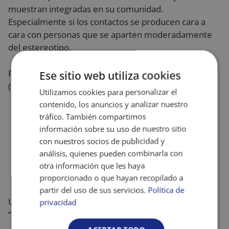
muestran integradas en su comunidad.
Especialmente si los contactos se producen cara a
cara con personas que se aparten moderadamente
del estereotipo.
Pilares para asegurar el
éxito
del contacto son
Ese sitio web utiliza cookies
(Corrigan, 2005):
Utilizamos cookies para personalizar el
contenido, los anuncios y analizar nuestro
Que el contacto esté focalizado en grupos
tráfico. También compartimos
diana
información sobre su uso de nuestro sitio
Que se realice a nivel local
con nuestros socios de publicidad y
Que sea continuado en el tiempo
análisis, quienes pueden combinarla con
Que la persona de contacto tenga credibilidad
otra información que les haya
para el grupo de contacto
proporcionado o que hayan recopilado a
partir del uso de sus servicios.
Política de
Un ejemplo es el vídeo
In Our Own Voice
de
NAMI
privacidad
“National Alliance of Mental Illness USA”