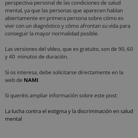
perspectiva personal de las condiciones de salud
mental, ya que las personas que aparecen hablan
Cookies estrictamente necesarias
abiertamente en primera persona sobre cómo es
Cookies de rendimiento
vivir con un diagnóstico y cómo afrontan su vida para
Cookies de preferencias
conseguir la mayor normalidad posible.
Cookies de funcionalidad
Las versiones del vídeo, que es gratuito, son de 90, 60
Cookies no clasificadas
y 40 minutos de duración.
Las cookies estrictamente necesarias permiten la
funcionalidad principal del sitio web, como el inicio
de sesión de usuario y la gestión de cuentas. El sitio
Si os interesa, debe solicitarse directamente en la
web no se puede utilizar correctamente sin las
web de
NAMI
cookies estrictamente necesarias.
Proveedor
/
Nombre
Vencimiento
De
Si queréis ampliar información sobre este post:
Dominio
VISITOR_PRIVACY_METADATA
5 meses 4
Es
YouTube
semanas
ut
.youtube.com
La lucha contra el estigma y la discriminación en salud
al
co
mental
de
la
pr
su