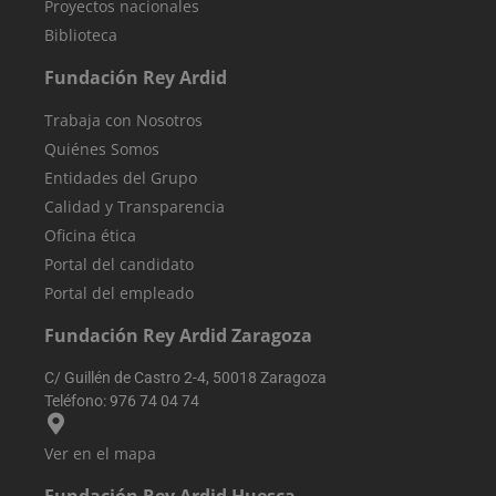
Proyectos nacionales
sesiones.
externos.
Generalmente
Biblioteca
incluye detalle
como fuente d
tráfico, datos d
Fundación Rey Ardid
campaña y
comportamien
del usuario pa
Trabaja con Nosotros
ayudar en el
seguimiento y
Quiénes Somos
análisis de la
eficacia de las
Entidades del Grupo
campañas de
Calidad y Transparencia
marketing.
Oficina ética
sbjs_current
.reyardid.org
Sesión
Esta cookie se
utiliza para
Portal del candidato
rastrear las
actividades e
Portal del empleado
interacciones 
los usuarios en
todo el sitio w
Fundación Rey Ardid Zaragoza
para facilitar u
mejor análisis 
C/ Guillén de Castro 2-4, 50018 Zaragoza
comprensión d
las fuentes de
Teléfono:
976 74 04 74
tráfico y el
comportamien
del usuario.
Ver en el mapa
sbjs_migrations
.reyardid.org
Sesión
Esta cookie se
utiliza para