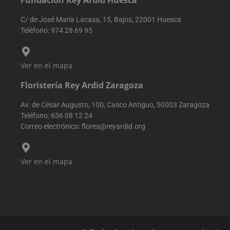
Fundación Rey Ardid Huesca
rastrear las
interacciones 
los usuarios y l
C/ de José María Lacasa, 15, Bajos, 22001 Huesca
migración entr
Teléfono:
974 28 69 95
diferentes
páginas o
secciones del
sitio web para
mejorar la
Ver en el mapa
experiencia de
los usuarios y e
análisis del
Floristería Rey Ardid Zaragoza
rendimiento de
sitio web.
Av. de César Augusto, 100, Casco Antiguo, 50003 Zaragoza
sbjs_first
.reyardid.org
Sesión
Esta cookie se
Teléfono:
636 08 12 24
utiliza para
almacenar
Correo electrónico:
flores@reyardid.org
información
sobre la prime
sesión del
usuario en el
Ver en el mapa
sitio web.
Rastrea detalle
como la fuente
de la que vino 
usuario, el
camino que
tomaron, el
motor de
búsqueda y la
palabra clave