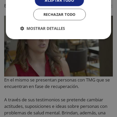
ACEPTAR TODO
Este es el extracto disponible en su canal de Youtube:
RECHAZAR TODO
MOSTRAR DETALLES
Cookies
Cookies de
estrictamente
rendimiento
necesarias
Cookies de
Cookies de
preferencias
funcionalidad
En el mismo se presentan personas con TMG que se
encuentran en fase de recuperación.
Cookies no clasificadas
A través de sus testimonios se pretende cambiar
actitudes, suposiciones e ideas sobre personas con
problemas de salud mental. Brindan, además, una