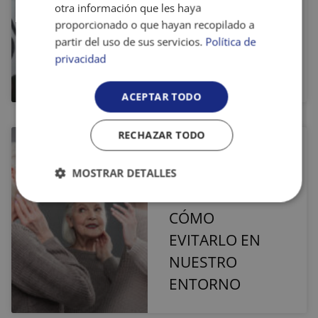
Bullying y el
otra información que les haya
proporcionado o que hayan recopilado a
Cyberbullying y
partir del uso de sus servicios.
Política de
qué nos queda
privacidad
por hacer?
ACEPTAR TODO
RECHAZAR TODO
EDADISMO: QUÉ
ES, EJEMPLOS
MOSTRAR DETALLES
COTIDIANOS Y
Cookies
Cookies de
CÓMO
estrictamente
rendimiento
necesarias
EVITARLO EN
NUESTRO
ENTORNO
Cookies de
Cookies de
preferencias
funcionalidad