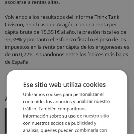
asociarse a rentas altas.
Volviendo a los resultados del informe
Think Tank
Civismo
, en el caso de Aragón, con una renta per
cápita bruta de 15.351€ al año, la presión fiscal es de
33,39% y por tanto el esfuerzo fiscal o el peso de los
impuestos en la renta per cápita de los aragoneses es
de un 0,22%, situándonos entre los índices más bajos
de España.
Ese sitio web utiliza cookies
Utilizamos cookies para personalizar el
Artículos relacionados
contenido, los anuncios y analizar nuestro
tráfico. También compartimos
información sobre su uso de nuestro sitio
¿Qué hemos
con nuestros socios de publicidad y
hablado ya del
análisis, quienes pueden combinarla con