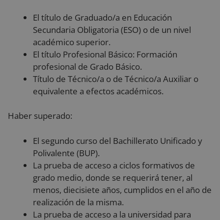
El título de Graduado/a en Educación
Cookies no clasificadas
Secundaria Obligatoria (ESO) o de un nivel
académico superior.
El título Profesional Básico: Formación
profesional de Grado Básico.
Título de Técnico/a o de Técnico/a Auxiliar o
equivalente a efectos académicos.
Cookies estrictamente necesarias
Cookies de rendimiento
Haber superado:
Cookies de preferencias
Cookies de funcionalidad
El segundo curso del Bachillerato Unificado y
Cookies no clasificadas
Polivalente (BUP).
La prueba de acceso a ciclos formativos de
Las cookies estrictamente necesarias permiten la
funcionalidad principal del sitio web, como el inicio
grado medio, donde se requerirá tener, al
de sesión de usuario y la gestión de cuentas. El sitio
menos, diecisiete años, cumplidos en el año de
web no se puede utilizar correctamente sin las
cookies estrictamente necesarias.
realización de la misma.
Proveedor
/
La prueba de acceso a la universidad para
Nombre
Vencimiento
De
Dominio