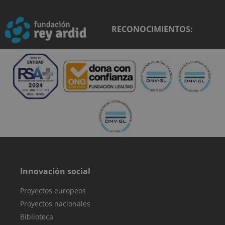
sesión.
semanas
Facebook
Platform Inc.
para ofrece
.reyardid.org
sbjs_current_add
.reyardid.org
Sesión
Esta cookie se
una serie d
utiliza para
productos
RECONOCIMIENTOS:
almacenar
publicitario
información
como
sobre la visita
ofertas en
actual para
tiempo rea
distinguir entr
de
usuarios y
anunciante
sesiones.
externos.
Generalmente
incluye detalle
como fuente d
tráfico, datos d
campaña y
comportamien
del usuario pa
ayudar en el
seguimiento y
análisis de la
eficacia de las
campañas de
marketing.
Innovación social
sbjs_current
.reyardid.org
Sesión
Esta cookie se
utiliza para
Proyectos europeos
rastrear las
actividades e
Proyectos nacionales
interacciones 
los usuarios en
Biblioteca
todo el sitio w