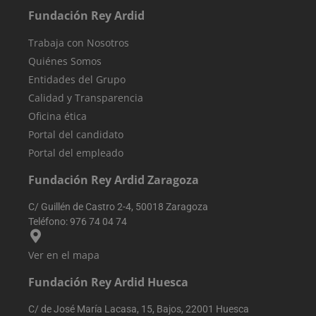
para facilitar u
mejor análisis 
Fundación Rey Ardid
comprensión d
las fuentes de
Trabaja con Nosotros
tráfico y el
comportamien
Quiénes Somos
del usuario.
Entidades del Grupo
sbjs_migrations
.reyardid.org
Sesión
Esta cookie se
utiliza para
Calidad y Transparencia
rastrear las
interacciones 
Oficina ética
los usuarios y l
migración entr
Portal del candidato
diferentes
páginas o
Portal del empleado
secciones del
sitio web para
Fundación Rey Ardid Zaragoza
mejorar la
experiencia de
los usuarios y e
C/ Guillén de Castro 2-4, 50018 Zaragoza
análisis del
rendimiento de
Teléfono:
976 74 04 74
sitio web.
sbjs_first
.reyardid.org
Sesión
Esta cookie se
Ver en el mapa
utiliza para
almacenar
Fundación Rey Ardid Huesca
información
sobre la prime
sesión del
C/ de José María Lacasa, 15, Bajos, 22001 Huesca
usuario en el