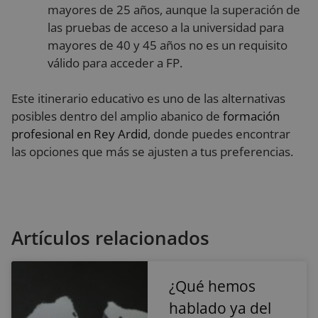
mayores de 25 años, aunque la superación de
VISITOR_PRIVACY_METADATA
5 meses 4
Es
YouTube
las pruebas de acceso a la universidad para
semanas
ut
.youtube.com
al
mayores de 40 y 45 años no es un requisito
co
de
válido para acceder a FP.
la
pr
su
Este itinerario educativo es uno de las alternativas
co
Re
posibles dentro del amplio abanico de
formación
so
co
profesional en Rey Ardid
, donde puedes encontrar
de
re
las opciones que más se ajusten a tus preferencias.
di
po
co
de
as
qu
Política de Privacidad de Google
pr
se
Artículos relacionados
en
se
¿Qué hemos
hablado ya del
Proveedor
/