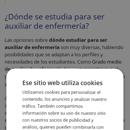
¿Dónde se estudia para ser
auxiliar de enfermería?
Las opciones sobre
dónde estudiar para ser
auxiliar de enfermería
son muy diversas, habiendo
posibilidades que se adaptan a los perfiles y
necesidades de los estudiantes. Como
Grado medio
de auxiliar de enfermería
, hay que recordar que el
programa educativo se desdobla en una parte teórica
Ese sitio web utiliza cookies
y otra práctica.
Utilizamos cookies para personalizar el
Así, los bloques a estudiar de manera específica
contenido, los anuncios y analizar nuestro
incluyen operaciones administrativas y
tráfico. También compartimos
documentación sanitaria; técnicas básicas de
información sobre su uso de nuestro sitio
enfermería; higiene del medio hospitalario y limpieza
con nuestros socios de publicidad y
del material; promoción de la salud y apoyo
análisis, quienes pueden combinarla con