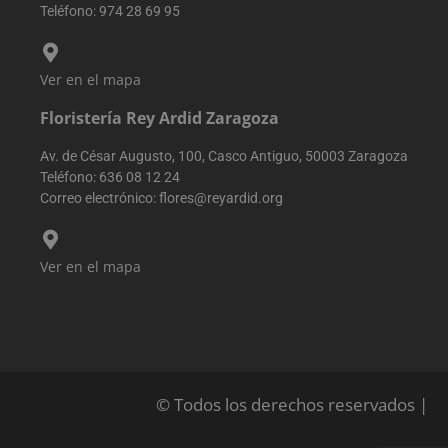
sitio web.
Teléfono:
974 28 69 95
Rastrea detalle
como la fuente
de la que vino 
usuario, el
camino que
Ver en el mapa
tomaron, el
motor de
Floristería Rey Ardid Zaragoza
búsqueda y la
palabra clave
fueron
Av. de César Augusto, 100, Casco Antiguo, 50003 Zaragoza
utilizados, y su
ubicación en el
Teléfono:
636 08 12 24
momento de la
Correo electrónico:
flores@reyardid.org
primera visita.
Esta informaci
se utiliza para
analizar y
mejorar el
Ver en el mapa
rendimiento de
sitio web
mediante la
comprensión d
comportamien
del usuario.
sbjs_udata
.reyardid.org
Sesión
Esta cookie se
utiliza para
almacenar dat
© Todos los derechos reservados |
específicos del
usuario para
ayudar a