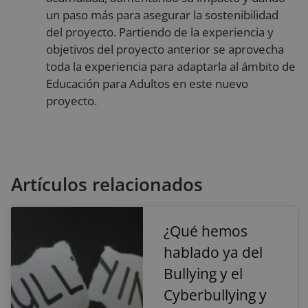
utiliza para
productos
un paso más para asegurar la sostenibilidad
almacenar
publicitario
información
como
del proyecto. Partiendo de la experiencia y
sobre la visita
ofertas en
actual para
objetivos del proyecto anterior se aprovecha
tiempo rea
distinguir entr
de
toda la experiencia para adaptarla al ámbito de
usuarios y
anunciante
sesiones.
externos.
Educación para Adultos en este nuevo
Generalmente
incluye detalle
proyecto.
como fuente d
tráfico, datos d
campaña y
comportamien
del usuario pa
ayudar en el
seguimiento y
análisis de la
Artículos relacionados
eficacia de las
campañas de
marketing.
sbjs_current
.reyardid.org
Sesión
Esta cookie se
¿Qué hemos
utiliza para
rastrear las
hablado ya del
actividades e
interacciones 
los usuarios en
Bullying y el
todo el sitio w
para facilitar u
Cyberbullying y
mejor análisis 
comprensión d