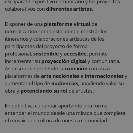
escaparate expositivo comunitario y los proyectos
semanas
ut
.youtube.com
al
colaborativos con
diferentes artistas.
co
de
la
Disponer de una
plataforma virtual
de
pr
su
normalización como esta, donde mostrar los
co
Re
itinerarios y colaboraciones artísticas de los
so
co
participantes del proyecto de forma
de
re
profesional,
sostenible
y
accesible
, permite
di
incrementar su
proyección digital
y comunitaria.
po
co
Asimismo, se pretende la
conexión
con otras
de
as
plataformas de
arte nacionales
e
internacionales
y
qu
Política de Privacidad de Google
pr
aumentar el tipo de
audiencias
, añadiendo valor su
se
en
obra y
potenciando su rol
de artistas.
se
En definitiva, continuar aportando una forma
entender el mundo desde una mirada que completa
el mosaico de cultura de nuestra comunidad.
Proveedor
/
Nombre
Vencimiento
Descripción
Dominio
Proveedor
/
Nombre
Vencimiento
Descripción