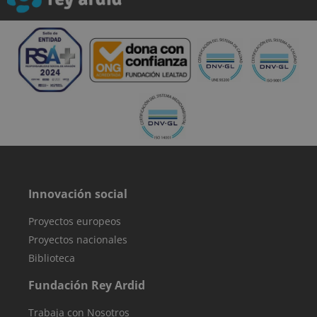
eficacia de las
campañas
publicitarias y
optimizar la
experiencia del
usuario en el
sitio web.
sbjs_session
.reyardid.org
29 minutos
Esta cookie se
54 segundos
utiliza para
rastrear la
actividad y las
sesiones del
usuario para
mejorar el
rendimiento y 
usabilidad del
sitio web,
ayudando a
comprender
Innovación social
cómo
interactúan los
visitantes con e
Proyectos europeos
sitio web.
Proyectos nacionales
Biblioteca
Fundación Rey Ardid
Trabaja con Nosotros