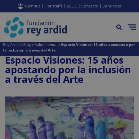
contenido
Campus
|
Floristería
|
BLOG
|
Contacto
|
Denuncias
EQUIPOS DE APOYO SOCIAL COMUNITARIO (EASC)
CHARLAS DE SALUD MENTAL PARA COLEGIOS | REY ARDID
PROGRAMAS DE BIENESTAR PARA EMPRESAS
CONSERJERÍA Y RECEPCIÓN EN ZARAGOZA
AGENCIA DE COLOCACIÓN EN ZARAGOZA
AGENCIA DE COLOCACIÓN EN CALATAYUD
CENTRO SALUD MENTAL EN CALATAYUD
LIMPIEZA DE RESIDENCIAS DE ESTUDIANTES
LIMPIEZAS FINAL DE OBRA EN ZARAGOZA
LIMPIEZAS INDUSTRIALES EN ZARAGOZA
LIMPIEZAS TRAUMÁTICAS EN ZARAGOZA
Rey Ardid
»
Blog
»
Salud mental
»
Espacio Visiones: 15 años apostando por
la inclusión a través del Arte
Espacio Visiones: 15 años
apostando por la inclusión
a través del Arte