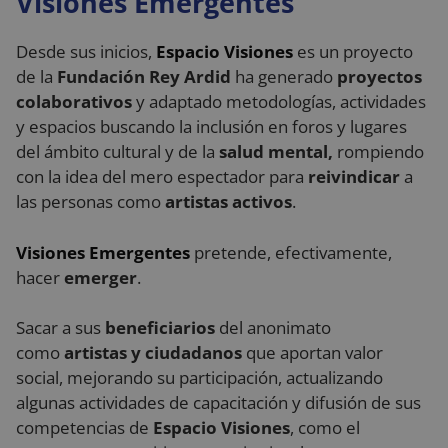
Visiones Emergentes
Cookies no clasificadas
Desde sus inicios,
Espacio Visiones
es un proyecto
de la
Fundación Rey Ardid
ha generado
proyectos
colaborativos
y adaptado metodologías, actividades
y espacios buscando la inclusión en foros y lugares
del ámbito cultural y de la
salud mental,
rompiendo
Cookies estrictamente necesarias
con la idea del mero espectador para
reivindicar
a
Cookies de rendimiento
las personas como
artistas activos
.
Cookies de preferencias
Cookies de funcionalidad
Visiones Emergentes
pretende, efectivamente,
Cookies no clasificadas
hacer
emerger
.
Las cookies estrictamente necesarias permiten la
funcionalidad principal del sitio web, como el inicio
Sacar a sus
beneficiarios
del anonimato
de sesión de usuario y la gestión de cuentas. El sitio
como
artistas y ciudadanos
que aportan valor
web no se puede utilizar correctamente sin las
cookies estrictamente necesarias.
social, mejorando su participación, actualizando
Proveedor
/
algunas actividades de capacitación y difusión de sus
Nombre
Vencimiento
De
Dominio
competencias de
Espacio Visiones
, como el
VISITOR_PRIVACY_METADATA
5 meses 4
Es
YouTube