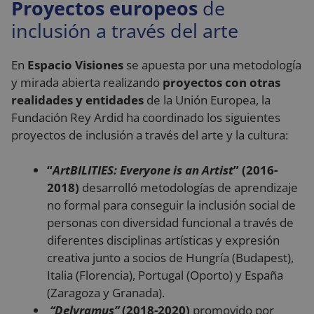
Proyectos europeos
de
__Secure-YNID
.youtube.com
5 meses 4
Dominio
Proveedor
/
Nombre
Vencimiento
Descripció
semanas
Dominio
inclusión a través del arte
_ga
1 año 1 mes
Este nombre d
Google LLC
__Secure-
.youtube.com
5 meses 4
cookie está
.reyardid.org
_gcl_au
2 meses 4
Esta cookie
Google LLC
ROLLOUT_TOKEN
semanas
asociado con
semanas
es
.reyardid.org
Google
establecida
En
Espacio Visiones
se apuesta por una metodología
Universal
por
Analytics, que 
Doubleclic
y mirada abierta realizando
proyectos con otras
una
y lleva a
actualización
cabo
realidades y entidades
de la Unión Europea, la
significativa del
informació
servicio de
Fundación Rey Ardid ha coordinado los siguientes
sobre cóm
análisis de
el usuario
proyectos de inclusión a través del arte y la cultura:
Google más
final utiliza 
utilizado. Esta
sitio web y
cookie se utiliz
cualquier
para distinguir
publicidad
“
ArtBILITIES: Everyone is an Artist
” (2016-
usuarios único
que el
asignando un
usuario fin
2018)
desarrolló metodologías de aprendizaje
número
haya visto
generado
no formal para conseguir la inclusión social de
antes de
aleatoriamente
visitar dich
personas con diversidad funcional a través de
como
sitio web.
identificador d
diferentes disciplinas artísticas y expresión
cliente. Se
VISITOR_INFO1_LIVE
5 meses 4
Youtube
Google LLC
incluye en cad
semanas
establece
.youtube.com
creativa junto a socios de Hungría (Budapest),
solicitud de
esta cookie
página en un
para realiz
Italia (Florencia), Portugal (Oporto) y España
sitio y se utiliza
un
para calcular l
(Zaragoza y Granada).
seguimient
datos de
de las
“Delyramus”
(2018-2020)
promovido por
visitantes,
preferencia