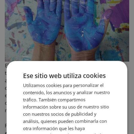
El fin último de
Espacio Visiones
es la inclusión a
través del arte haciendo visible y compartiendo la
Ese sitio web utiliza cookies
actividad artística con la ciudadanía a través de
Utilizamos cookies para personalizar el
diferentes fórmulas, como la
cesión gratuita
del
contenido, los anuncios y analizar nuestro
espacio expositivo a artistas con diversidad, jóvenes
tráfico. También compartimos
creadores, entidades, y todo aquel que quiera
información sobre su uso de nuestro sitio
mostrar su arte.
con nuestros socios de publicidad y
análisis, quienes pueden combinarla con
Por eso se organizan entre
12-14 exposiciones
otra información que les haya
anuales
en el escaparate de cara a la calle siendo