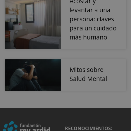
Acostar y
de la que vino 
levantar a una
usuario, el
camino que
tomaron, el
persona: claves
motor de
búsqueda y la
para un cuidado
palabra clave
fueron
más humano
utilizados, y su
ubicación en el
momento de la
primera visita.
Esta informaci
se utiliza para
analizar y
mejorar el
Mitos sobre
rendimiento de
sitio web
Salud Mental
mediante la
comprensión d
comportamien
del usuario.
sbjs_udata
.reyardid.org
Sesión
Esta cookie se
utiliza para
almacenar dat
específicos del
usuario para
ayudar a
supervisar y
analizar la
RECONOCIMIENTOS: