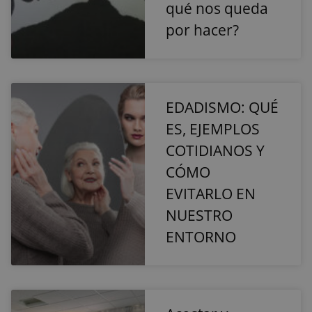
qué nos queda
las fuentes de
tráfico y el
por hacer?
comportamien
del usuario.
sbjs_migrations
.reyardid.org
Sesión
Esta cookie se
utiliza para
rastrear las
interacciones 
los usuarios y l
EDADISMO: QUÉ
migración entr
diferentes
ES, EJEMPLOS
páginas o
secciones del
sitio web para
COTIDIANOS Y
mejorar la
experiencia de
CÓMO
los usuarios y e
análisis del
EVITARLO EN
rendimiento de
sitio web.
NUESTRO
sbjs_first
.reyardid.org
Sesión
Esta cookie se
ENTORNO
utiliza para
almacenar
información
sobre la prime
sesión del
usuario en el
sitio web.
Rastrea detalle
como la fuente