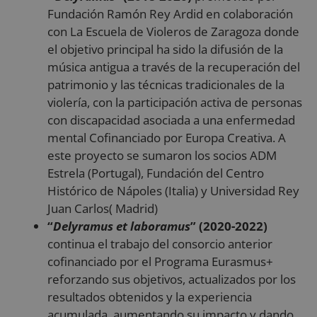
sesiones y
del usuario
Fundación Ramón Rey Ardid en colaboración
campañas para
para los
los informes d
videos de
con La Escuela de Violeros de Zaragoza donde
análisis de sitio
Youtube
el objetivo principal ha sido la difusión de la
incrustado
sbjs_first_add
.reyardid.org
Sesión
Esta cookie se
en los sitios
música antigua a través de la recuperación del
utiliza para
también
almacenar
puede
patrimonio y las técnicas tradicionales de la
detalles sobre 
determinar
primera visita
si el visitan
violería, con la participación activa de personas
del usuario al
del sitio w
sitio web,
está
con discapacidad asociada a una enfermedad
incluyendo
utilizando l
horarios, pági
mental Cofinanciado por Europa Creativa. A
versión
de referencia y
nueva o
este proyecto se sumaron los socios ADM
fuente del
antigua de 
tráfico, para
interfaz de
Estrela (Portugal), Fundación del Centro
evaluar la
Youtube.
eficacia de las
Histórico de Nápoles (Italia) y Universidad Rey
campañas de
YSC
Sesión
YouTube
Google LLC
marketing y
Juan Carlos( Madrid)
configura
.youtube.com
fuentes del siti
esta cookie
“
Delyramus et laboramus
” (2020-2022)
web.
para
rastrear las
continua el trabajo del consorcio anterior
_ga_PP2LL4LHP4
.reyardid.org
1 año 1 mes
Google Analyti
vistas de
utiliza esta
videos
cofinanciado por el Programa Eurasmus+
cookie para
incrustados
mantener el
reforzando sus objetivos, actualizados por los
estado de la
_fbp
2 meses 4
Utilizado p
Meta
sesión.
resultados obtenidos y la experiencia
semanas
Facebook
Platform Inc.
para ofrece
.reyardid.org
acumulada, aumentando su impacto y dando
sbjs_current_add
.reyardid.org
Sesión
Esta cookie se
una serie d