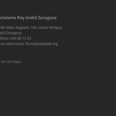
oristería Rey Ardid Zaragoza
 de César Augusto, 100, Casco Antiguo,
003 Zaragoza
éfono:
636 08 12 24
reo electrónico:
flores@reyardid.org
r en el mapa