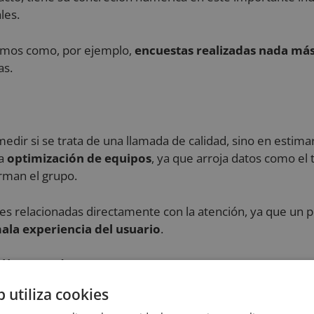
les.
nismos como, por ejemplo,
encuestas realizadas nada más 
as.
medir si se trata de una llamada de calidad, sino en estima
la
optimización de equipos
, ya que arroja datos como el 
rman el grupo.
s relacionadas directamente con la atención, ya que un 
ala experiencia del usuario
.
 llamada
b utiliza cookies
sultas son resueltas en una sola llamada
. Su gran impo