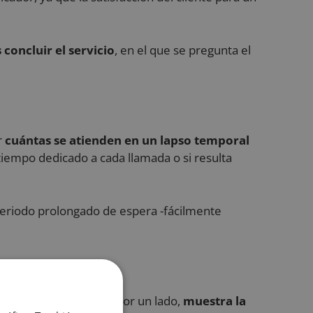
concluir el servicio
, en el que se pregunta el
r
cuántas se atienden en un lapso temporal
tiempo dedicado a cada llamada o si resulta
periodo prolongado de espera -fácilmente
rtancia radica en que, por un lado,
muestra la