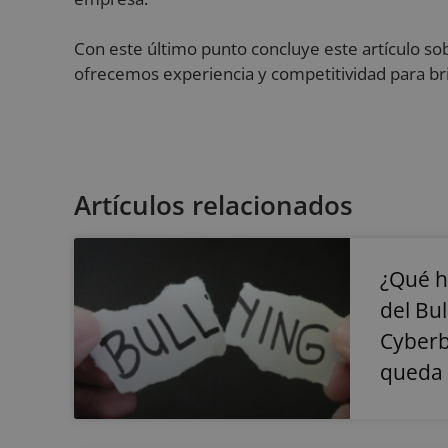
Nombre
Con este último punto concluye este artículo sob
ofrecemos experiencia y competitividad para brin
VISITOR_PRIVACY_
Artículos relacionados
Nombre
Nombre
__Secure-YNID
Nombre
__Secure-ROLLOU
_ga
¿Qué h
_gcl_au
del Bul
Cyberb
VISITOR_INFO1_LIV
queda 
sbjs_first_add
YSC
_ga_PP2LL4LHP4