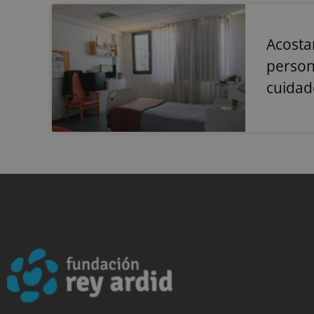
_fbp
sbjs_current_add
Acosta
person
sbjs_current
cuida
sbjs_migrations
sbjs_first
sbjs_udata
sbjs_session