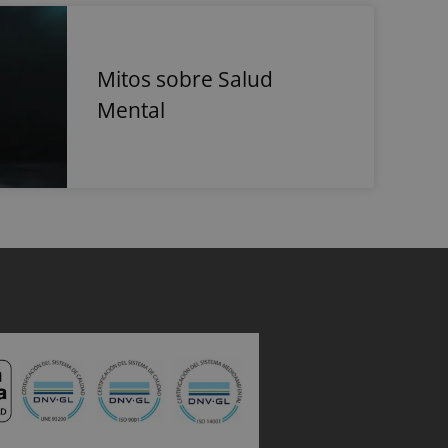
e productos
unciantes externos.
e la visita actual
te incluye detalles
amiento del
eficacia de las
Mitos sobre Salud
Mental
nteracciones de los
nálisis y
iento del usuario.
e los usuarios y la
tio web para
el rendimiento del
bre la primera
omo la fuente de la
r de búsqueda y la
 momento de la
ar y mejorar el
 del comportamiento
s del usuario para
ñas publicitarias y
sesiones del usuario
o web, ayudando a
tio web.