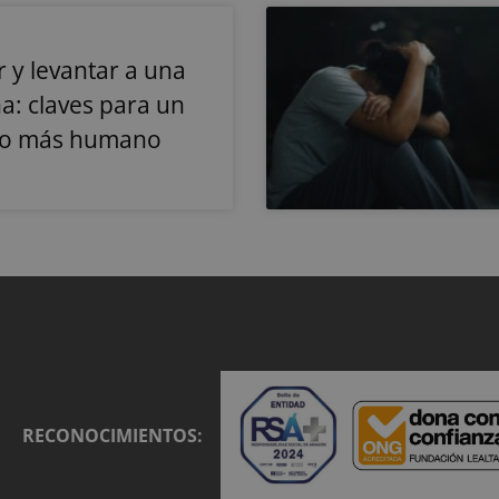
2 meses 4
Utilizado por Facebook para ofrecer una serie d
Meta
semanas
publicitarios, como ofertas en tiempo real de an
Platform Inc.
.reyardid.org
Sesión
Esta cookie se utiliza para almacenar información sobr
.reyardid.org
para distinguir entre usuarios y sesiones. Generalmen
como fuente de tráfico, datos de campaña y comport
r y levantar a una
usuario para ayudar en el seguimiento y análisis de la 
campañas de marketing.
a: claves para un
.reyardid.org
Sesión
Esta cookie se utiliza para rastrear las actividades e i
do más humano
usuarios en todo el sitio web para facilitar un mejor a
comprensión de las fuentes de tráfico y el comportam
.reyardid.org
Sesión
Esta cookie se utiliza para rastrear las interacciones d
migración entre diferentes páginas o secciones del si
mejorar la experiencia de los usuarios y el análisis d
sitio web.
.reyardid.org
Sesión
Esta cookie se utiliza para almacenar información so
sesión del usuario en el sitio web. Rastrea detalles c
que vino el usuario, el camino que tomaron, el moto
palabra clave fueron utilizados, y su ubicación en el
primera visita. Esta información se utiliza para analiz
rendimiento del sitio web mediante la comprensión
del usuario.
.reyardid.org
Sesión
Esta cookie se utiliza para almacenar datos específico
ayudar a supervisar y analizar la eficacia de las campa
optimizar la experiencia del usuario en el sitio web.
RECONOCIMIENTOS:
.reyardid.org
29 minutos
Esta cookie se utiliza para rastrear la actividad y las 
54 segundos
para mejorar el rendimiento y la usabilidad del siti
comprender cómo interactúan los visitantes con el si