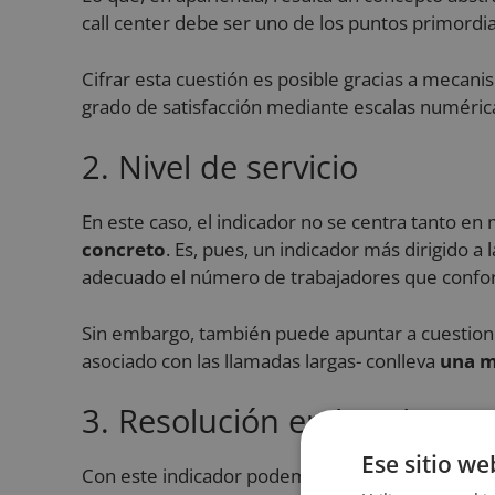
call center debe ser uno de los puntos primordia
Cifrar esta cuestión es posible gracias a meca
grado de satisfacción mediante escalas numéric
2. Nivel de servicio
En este caso, el indicador no se centra tanto en 
concreto
. Es, pues, un indicador más dirigido a 
adecuado el número de trabajadores que confo
Sin embargo, también puede apuntar a cuestione
asociado con las llamadas largas- conlleva
una m
3. Resolución en la primera
Ese sitio we
Con este indicador podemos cifrar
cuántas con