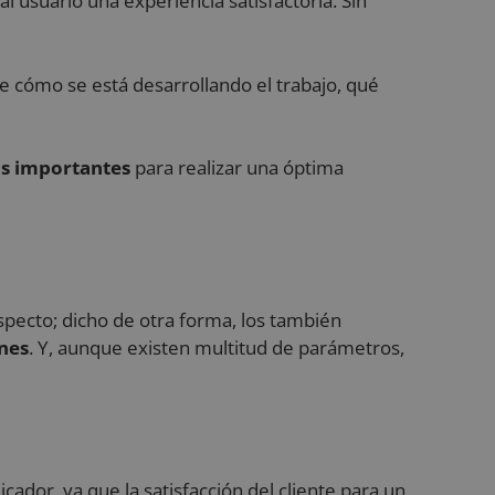
l usuario una experiencia satisfactoria. Sin
e cómo se está desarrollando el trabajo, qué
ás importantes
para realizar una óptima
ecto; dicho de otra forma, los también
nes
. Y, aunque existen multitud de parámetros,
ador, ya que la satisfacción del cliente para un