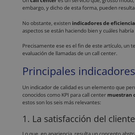
Un
call center
es un servicio que, grosso modo, d
embargo, y dicho de esta forma, pueden resultar
No obstante, existen
indicadores de eficiencia
aspectos se están haciendo bien y cuáles habría
Precisamente ese es el fin de este artículo, un
evaluación de llamadas de un call center.
Principales indicadores
Un indicador de calidad es un elemento que pe
conocidos como KPI para call center
muestran c
estos son los seis más relevantes:
1. La satisfacción del cliente
Lo que, en apariencia, resulta un concepto abstr