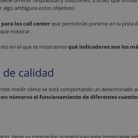
ebe ofrecer respuestas y soluciones, a la vez que brinda a
 algo ambiguos estos objetivos.
 para los call center
que permitirán ponerte en la pista d
 que mejorar.
 texto en el que te mostramos
qué indicadores son los m
 de calidad
rmite medir cómo se está comportando un determinado asp
on números el funcionamiento de diferentes cuestio
acto, tiene su concreción numérica en este importante indic