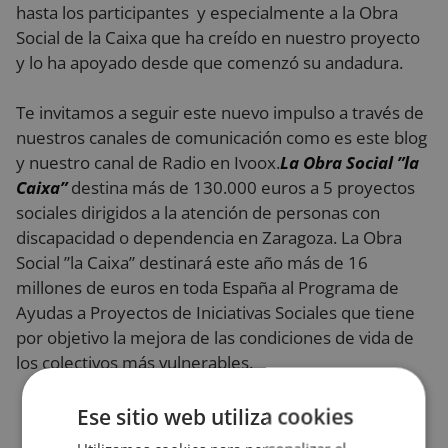
hasta los participantes y especialmente a la Obra
Social de la Caixa que ha creído en nuestro proyecto
y lo ha apoyado desde que comenzó su andadura.
Te invitamos a seguir este nuevo impulso a través de
nuestros canales de comunicación como es este blog
y nuestro canal de Radio en Ivoox.
La Obra Social ”la
Caixa”
destina más de 130.000 euros a 5 proyectos
sociales dirigidos a la atención de personas con
discapacidad o dependencia en Zaragoza. La Obra
Social ”la Caixa” destinará este año más de 16
millones de euros en toda España al Programa de
Ayudas a Proyectos de Iniciativas Sociales que tiene
por objetivo la mejora de las condiciones de vida de
los colectivos más vulnerables.
Ese sitio web utiliza cookies