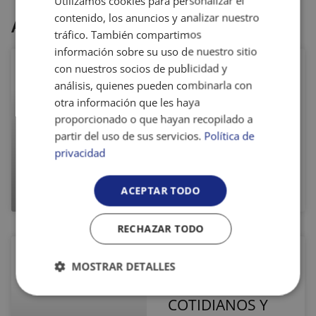
Utilizamos cookies para personalizar el
contenido, los anuncios y analizar nuestro
Artículos relacionados
tráfico. También compartimos
información sobre su uso de nuestro sitio
con nuestros socios de publicidad y
¿Qué hemos
análisis, quienes pueden combinarla con
hablado ya del
otra información que les haya
Bullying y el
proporcionado o que hayan recopilado a
partir del uso de sus servicios.
Cyberbullying y
Política de
privacidad
qué nos queda
por hacer?
ACEPTAR TODO
RECHAZAR TODO
EDADISMO: QUÉ
MOSTRAR DETALLES
ES, EJEMPLOS
Cookies
Cookies de
COTIDIANOS Y
estrictamente
rendimiento