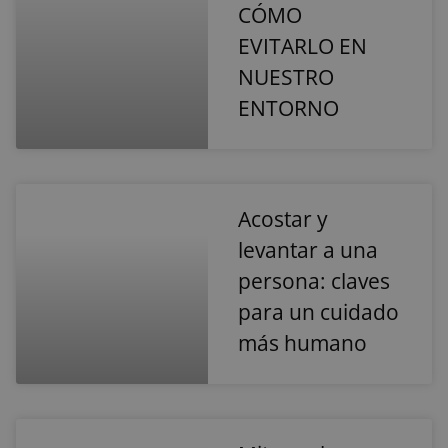
necesarias
CÓMO
EVITARLO EN
NUESTRO
Cookies de
Cookies de
preferencias
funcionalidad
ENTORNO
Cookies no clasificadas
Acostar y
levantar a una
persona: claves
para un cuidado
Cookies estrictamente necesarias
más humano
Cookies de rendimiento
Cookies de preferencias
Cookies de funcionalidad
Cookies no clasificadas