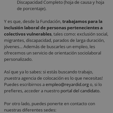
Discapacidad Completo (hoja de causa y hoja
Cookies de rendimiento
de porcentaje).
Cookies de preferencias
Cookies de funcionalidad
Y es que, desde la Fundación,
trabajamos para la
Cookies no clasificadas
inclusión laboral de personas pertenecientes a
colectivos vulnerables
, tales como: exclusión social,
Las cookies estrictamente necesarias permiten la
funcionalidad principal del sitio web, como el inicio
migrantes, discapacidad, parados de larga duración,
de sesión de usuario y la gestión de cuentas. El sitio
jóvenes… Además de buscarles un empleo, les
web no se puede utilizar correctamente sin las
cookies estrictamente necesarias.
ofrecemos un servicio de orientación sociolaboral
personalizado.
Proveedor
/
Nombre
Vencimiento
De
Dominio
VISITOR_PRIVACY_METADATA
5 meses 4
Es
YouTube
Así que ya lo sabes: si estás buscando trabajo,
semanas
ut
.youtube.com
al
¡nuestra agencia de colocación es lo que necesitas!
co
Puedes escribirnos a
empleo@reyardid.org
o, si lo
de
la
prefieres, acceder a nuestro
portal del candidato
.
pr
su
co
Re
Por otro lado, puedes ponerte en contacto con
so
co
nuestras diferentes sedes:
de