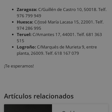
re
di
Zaragoza:
C/Guillén de Castro 10, 50018. Telf.
po
co
976 799 949
de
as
Huesca:
C/José María Lacasa 15, 22001. Telf.
qu
Política de Privacidad de Google
pr
974 286 995
se
Teruel:
C/Amantes 17, 44001. Telf. 681 363
en
se
515
Logroño:
C/Marqués de Murieta 9, entre
planta, 26009. Telf. 618 167 079
Proveedor
/
Nombre
Vencimiento
Descripción
Dominio
¡Te esperamos!
Proveedor
/
Nombre
Vencimiento
Descripción
__Secure-YNID
.youtube.com
5 meses 4
Dominio
Proveedor
/
Nombre
Vencimiento
Descripció
semanas
Dominio
_ga
1 año 1 mes
Este nombre d
Google LLC
__Secure-
.youtube.com
5 meses 4
cookie está
.reyardid.org
_gcl_au
2 meses 4
Esta cookie
Google LLC
ROLLOUT_TOKEN
semanas
asociado con
semanas
es
.reyardid.org
Google
establecida
Artículos relacionados
Universal
por
Analytics, que 
Doubleclic
una
y lleva a
actualización
cabo
significativa del
informació
servicio de
sobre cóm