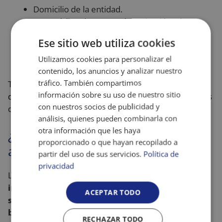
Domicilio de la entidad.
CIF y código de cuenta de cotización a la
Seguridad Social.
Ese sitio web utiliza cookies
Ubicación de los centros de trabajo desde
donde se va llevar a cabo la actividad.
Utilizamos cookies para personalizar el
contenido, los anuncios y analizar nuestro
tráfico. También compartimos
Todo ello, basándose en el
Real Decreto 1796/2010,
información sobre su uso de nuestro sitio
de 30 de diciembre
, en el que se regulan las agencias
con nuestros socios de publicidad y
de colocación.
análisis, quienes pueden combinarla con
otra información que les haya
¿Quién puede inscribirse en una
proporcionado o que hayan recopilado a
agencia de colocación?
partir del uso de sus servicios.
Política de
privacidad
La respuesta es sencilla:
tanto personas
interesadas en participar en procesos de
ACEPTAR TODO
selección, como empresas que se encuentren
buscando candidatos
. En ambos casos, desde
RECHAZAR TODO