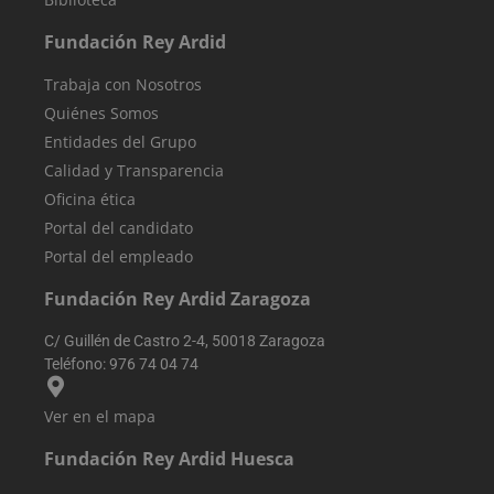
diferentes
páginas o
secciones del
Fundación Rey Ardid
sitio web para
mejorar la
experiencia de
Trabaja con Nosotros
los usuarios y e
análisis del
Quiénes Somos
rendimiento de
Entidades del Grupo
sitio web.
Calidad y Transparencia
sbjs_first
.reyardid.org
Sesión
Esta cookie se
utiliza para
Oficina ética
almacenar
información
Portal del candidato
sobre la prime
sesión del
Portal del empleado
usuario en el
sitio web.
Fundación Rey Ardid Zaragoza
Rastrea detalle
como la fuente
de la que vino 
C/ Guillén de Castro 2-4, 50018 Zaragoza
usuario, el
camino que
Teléfono:
976 74 04 74
tomaron, el
motor de
búsqueda y la
Ver en el mapa
palabra clave
fueron
utilizados, y su
Fundación Rey Ardid Huesca
ubicación en el
momento de la