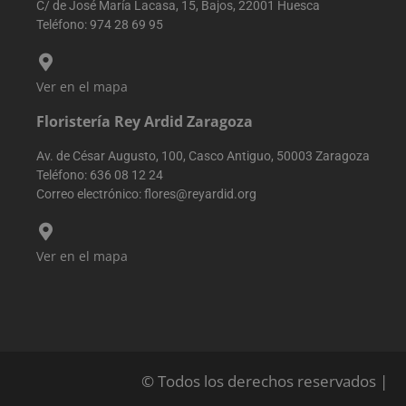
primera visita.
C/ de José María Lacasa, 15, Bajos, 22001 Huesca
Esta informaci
Teléfono:
974 28 69 95
se utiliza para
analizar y
mejorar el
rendimiento de
sitio web
Ver en el mapa
mediante la
comprensión d
comportamien
Floristería Rey Ardid Zaragoza
del usuario.
sbjs_udata
.reyardid.org
Sesión
Esta cookie se
Av. de César Augusto, 100, Casco Antiguo, 50003 Zaragoza
utiliza para
Teléfono:
636 08 12 24
almacenar dat
específicos del
Correo electrónico:
flores@reyardid.org
usuario para
ayudar a
supervisar y
analizar la
Ver en el mapa
eficacia de las
campañas
publicitarias y
optimizar la
experiencia del
usuario en el
sitio web.
sbjs_session
.reyardid.org
29 minutos
Esta cookie se
54 segundos
utiliza para
© Todos los derechos reservados |
rastrear la
actividad y las