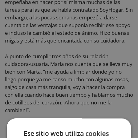
empeñaba en hacer por sí misma muchas de las
tareas para las que se había contratado SoyHogar. Sin
embargo, a las pocas semanas empezó a darse
cuenta de las ventajas que suponía recibir ese apoyo
e incluso le cambió el estado de ánimo. Hizo buenas
migas y está más que encantada con su cuidadora.
A punto de cumplir tres años de su relación
cuidadora-usuaria, María nos cuenta que se lleva muy
bien con Marta, “me ayuda a limpiar donde yo no
llego porque ya me canso mucho con algunas cosas,
salgo de casa más tranquila, voy a hacer la compra
con ella cuando hace buen tiempo y hablamos mucho
de cotilleos del corazón. ¡Ahora que no me la
cambien!”.
Ese sitio web utiliza cookies