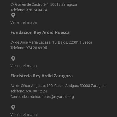
número
haya visto
C/ Guillén de Castro 2-4, 50018 Zaragoza
generado
antes de
aleatoriamente
visitar dich
Teléfono:
976 74 04 74
como
sitio web.
identificador d
cliente. Se
VISITOR_INFO1_LIVE
5 meses 4
Youtube
Google LLC
Ver en el mapa
incluye en cad
semanas
establece
.youtube.com
solicitud de
esta cookie
página en un
Fundación Rey Ardid Huesca
para realiz
sitio y se utiliza
un
para calcular l
seguimient
datos de
C/ de José María Lacasa, 15, Bajos, 22001 Huesca
de las
visitantes,
preferencia
Teléfono:
974 28 69 95
sesiones y
del usuario
campañas para
para los
los informes d
videos de
análisis de sitio
Youtube
incrustado
Ver en el mapa
sbjs_first_add
.reyardid.org
Sesión
Esta cookie se
en los sitios
utiliza para
también
Floristería Rey Ardid Zaragoza
almacenar
puede
detalles sobre 
determinar
primera visita
si el visitan
Av. de César Augusto, 100, Casco Antiguo, 50003 Zaragoza
del usuario al
del sitio w
sitio web,
está
Teléfono:
636 08 12 24
incluyendo
utilizando l
Correo electrónico:
flores@reyardid.org
horarios, pági
versión
de referencia y
nueva o
fuente del
antigua de 
tráfico, para
interfaz de
evaluar la
Youtube.
Ver en el mapa
eficacia de las