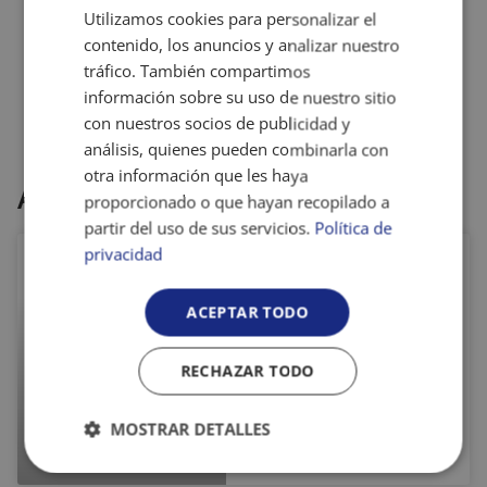
Utilizamos cookies para personalizar el
contenido, los anuncios y analizar nuestro
tráfico. También compartimos
información sobre su uso de nuestro sitio
con nuestros socios de publicidad y
análisis, quienes pueden combinarla con
otra información que les haya
Artículos relacionados
proporcionado o que hayan recopilado a
partir del uso de sus servicios.
Política de
privacidad
¿Qué hemos
hablado ya del
ACEPTAR TODO
Bullying y el
Cyberbullying y
RECHAZAR TODO
qué nos queda
MOSTRAR DETALLES
por hacer?
Cookies
Cookies de