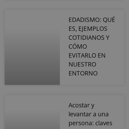
estrictamente
rendimiento
necesarias
EDADISMO: QUÉ
ES, EJEMPLOS
Cookies de
Cookies de
preferencias
funcionalidad
COTIDIANOS Y
CÓMO
EVITARLO EN
Cookies no clasificadas
NUESTRO
ENTORNO
Cookies estrictamente necesarias
Acostar y
Cookies de rendimiento
levantar a una
Cookies de preferencias
Cookies de funcionalidad
persona: claves
Cookies no clasificadas