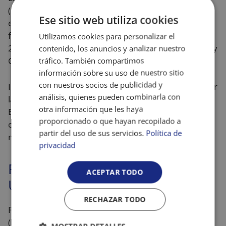
(EFESO) para Itinerarios de mantenimiento en el
Ese sitio web utiliza cookies
empleo de grupos sociales vulnerables y
fortalecimiento de CEEIS, EIS, COOP. I. Social 2024 –
Utilizamos cookies para personalizar el
2026, cofinanciado por el Fondo Social Europeo Plus y
contenido, los anuncios y analizar nuestro
CEPES.
tráfico. También compartimos
información sobre su uso de nuestro sitio
con nuestros socios de publicidad y
ISEM, con el proyecto ISEMconQ, pretende: fortalecer
análisis, quienes pueden combinarla con
la competitividad, la calidad de las organizaciones de
otra información que les haya
Economía Social en salud mental y promover una
proporcionado o que hayan recopilado a
cultura organizacional centrada en la calidad y la
partir del uso de sus servicios.
Política de
mejora continua.
privacidad
Forman parte de la iniciativa
ACEPTAR TODO
UNEI
RECHAZAR TODO
Forman parte de la iniciativa UNEI
(https://www.unei.com/), la Fundación Sorapán de