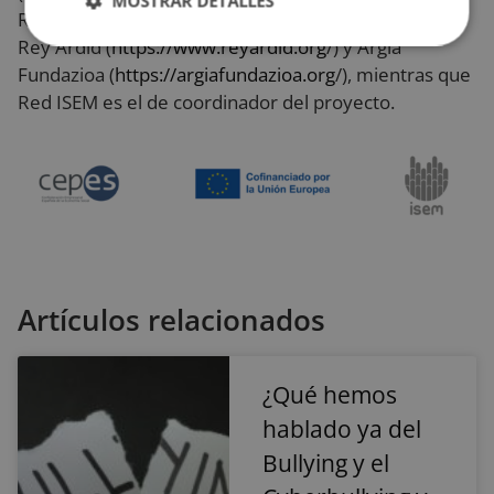
MOSTRAR DETALLES
Rieros (
https://fundacionsorapan.org
/), la Fundación
Rey Ardid (
https://www.reyardid.org
/) y Argia
Cookies
Cookies de
estrictamente
rendimiento
Fundazioa (
https://argiafundazioa.org
/), mientras que
necesarias
Red ISEM es el de coordinador del proyecto.
Cookies de
Cookies de
preferencias
funcionalidad
Cookies no clasificadas
Artículos relacionados
¿Qué hemos
hablado ya del
Cookies estrictamente necesarias
Bullying y el
Cookies de rendimiento
Cookies de preferencias