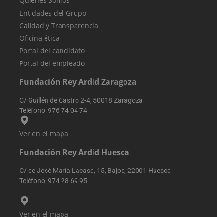
Quiénes Somos
fuente del
antigua de 
tráfico, para
interfaz de
Entidades del Grupo
evaluar la
Youtube.
eficacia de las
Calidad y Transparencia
campañas de
YSC
Sesión
YouTube
Google LLC
marketing y
Oficina ética
configura
.youtube.com
fuentes del siti
esta cookie
Portal del candidato
web.
para
rastrear las
Portal del empleado
_ga_PP2LL4LHP4
.reyardid.org
1 año 1 mes
Google Analyti
vistas de
utiliza esta
videos
cookie para
incrustados
Fundación Rey Ardid Zaragoza
mantener el
estado de la
_fbp
2 meses 4
Utilizado p
Meta
sesión.
semanas
Facebook
C/ Guillén de Castro 2-4, 50018 Zaragoza
Platform Inc.
para ofrece
.reyardid.org
Teléfono:
976 74 04 74
sbjs_current_add
.reyardid.org
Sesión
Esta cookie se
una serie d
utiliza para
productos
almacenar
publicitario
información
Ver en el mapa
como
sobre la visita
ofertas en
actual para
tiempo rea
Fundación Rey Ardid Huesca
distinguir entr
de
usuarios y
anunciante
sesiones.
externos.
C/ de José María Lacasa, 15, Bajos, 22001 Huesca
Generalmente
incluye detalle
Teléfono:
974 28 69 95
como fuente d
tráfico, datos d
campaña y
comportamien
Ver en el mapa
del usuario pa