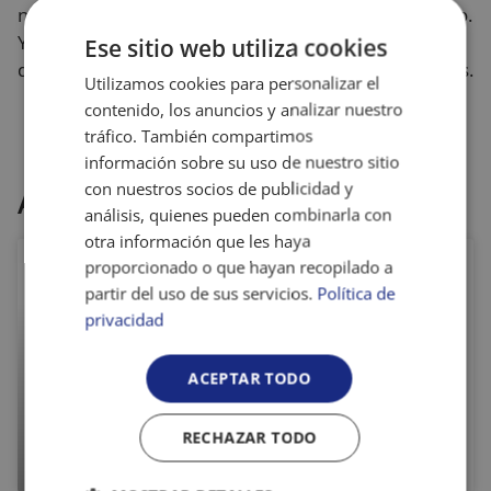
nuevos y se reconstruyen vínculos desde lo cotidiano.
Y ese sentimiento de hogar puede marcar la
Ese sitio web utiliza cookies
diferencia en unas fechas donde la soledad pesa más.
Utilizamos cookies para personalizar el
contenido, los anuncios y analizar nuestro
tráfico. También compartimos
información sobre su uso de nuestro sitio
con nuestros socios de publicidad y
Artículos relacionados
análisis, quienes pueden combinarla con
otra información que les haya
proporcionado o que hayan recopilado a
¿Qué hemos
partir del uso de sus servicios.
Política de
hablado ya del
privacidad
Bullying y el
Cyberbullying y
ACEPTAR TODO
qué nos queda
RECHAZAR TODO
por hacer?