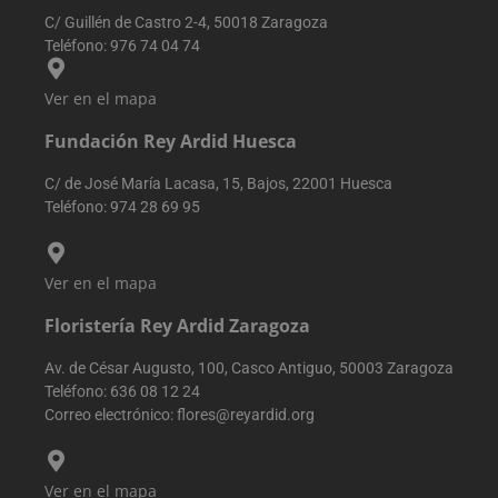
cookie se utiliz
cualquier
C/ Guillén de Castro 2-4, 50018 Zaragoza
para distinguir
publicidad
usuarios único
que el
Teléfono:
976 74 04 74
asignando un
usuario fin
número
haya visto
generado
antes de
Ver en el mapa
aleatoriamente
visitar dich
como
sitio web.
identificador d
Fundación Rey Ardid Huesca
cliente. Se
VISITOR_INFO1_LIVE
5 meses 4
Youtube
Google LLC
incluye en cad
semanas
establece
.youtube.com
solicitud de
C/ de José María Lacasa, 15, Bajos, 22001 Huesca
esta cookie
página en un
para realiz
Teléfono:
974 28 69 95
sitio y se utiliza
un
para calcular l
seguimient
datos de
de las
visitantes,
preferencia
sesiones y
del usuario
Ver en el mapa
campañas para
para los
los informes d
videos de
análisis de sitio
Floristería Rey Ardid Zaragoza
Youtube
incrustado
sbjs_first_add
.reyardid.org
Sesión
Esta cookie se
en los sitios
Av. de César Augusto, 100, Casco Antiguo, 50003 Zaragoza
utiliza para
también
almacenar
puede
Teléfono:
636 08 12 24
detalles sobre 
determinar
Correo electrónico:
flores@reyardid.org
primera visita
si el visitan
del usuario al
del sitio w
sitio web,
está
incluyendo
utilizando l
horarios, pági
versión
Ver en el mapa
de referencia y
nueva o