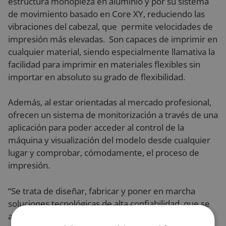
estructura monopieza en aluminio y por su sistema
de movimiento basado en Core XY, reduciendo las
vibraciones del cabezal, que permite velocidades de
impresión más elevadas. Son capaces de imprimir en
cualquier material, siendo especialmente llamativa la
facilidad para imprimir en materiales flexibles sin
importar en absoluto su grado de flexibilidad.
Además, al estar orientadas al mercado profesional,
ofrecen un sistema de monitorización a través de una
aplicación para poder acceder al control de la
máquina y visualización del modelo desde cualquier
lugar y comprobar, cómodamente, el proceso de
impresión.
“Se trata de diseñar, fabricar y poner en marcha
soluciones tecnológicas de alta confiabilidad, que se
amolden al cliente para ayudarle a alcanzar sus