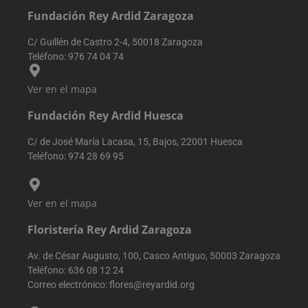
usuarios único
que el
asignando un
usuario fin
Fundación Rey Ardid Zaragoza
número
haya visto
generado
antes de
aleatoriamente
visitar dich
C/ Guillén de Castro 2-4, 50018 Zaragoza
como
sitio web.
Teléfono:
976 74 04 74
identificador d
cliente. Se
VISITOR_INFO1_LIVE
5 meses 4
Youtube
Google LLC
incluye en cad
semanas
establece
.youtube.com
solicitud de
Ver en el mapa
esta cookie
página en un
para realiz
sitio y se utiliza
un
Fundación Rey Ardid Huesca
para calcular l
seguimient
datos de
de las
visitantes,
preferencia
C/ de José María Lacasa, 15, Bajos, 22001 Huesca
sesiones y
del usuario
campañas para
Teléfono:
974 28 69 95
para los
los informes d
videos de
análisis de sitio
Youtube
incrustado
sbjs_first_add
.reyardid.org
Sesión
Esta cookie se
en los sitios
Ver en el mapa
utiliza para
también
almacenar
puede
detalles sobre 
determinar
Floristería Rey Ardid Zaragoza
primera visita
si el visitan
del usuario al
del sitio w
sitio web,
está
Av. de César Augusto, 100, Casco Antiguo, 50003 Zaragoza
incluyendo
utilizando l
Teléfono:
636 08 12 24
horarios, pági
versión
de referencia y
nueva o
Correo electrónico:
flores@reyardid.org
fuente del
antigua de 
tráfico, para
interfaz de