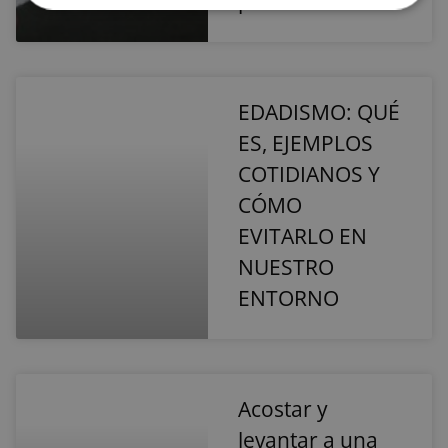
por hacer?
Cookies
Cookies de
estrictamente
rendimiento
necesarias
EDADISMO: QUÉ
Cookies de
Cookies de
preferencias
funcionalidad
ES, EJEMPLOS
COTIDIANOS Y
CÓMO
Cookies no clasificadas
EVITARLO EN
NUESTRO
ENTORNO
Cookies estrictamente necesarias
Cookies de rendimiento
Acostar y
Cookies de preferencias
levantar a una
Cookies de funcionalidad