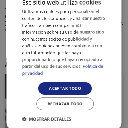
objetivos dentro de la industria 4.0” y por eso, los
Ese sitio web utiliza cookies
modelos que comercializa Printersys son utilizados
Utilizamos cookies para personalizar el
en varias empresas de toda España con gran éxito
contenido, los anuncios y analizar nuestro
(por ejemplo, la Universitat de Lleida, los centros New
tráfico. También compartimos
Academy o la empresa Lindis).
información sobre su uso de nuestro sitio
con nuestros socios de publicidad y
análisis, quienes pueden combinarla con
otra información que les haya
proporcionado o que hayan recopilado a
Artículos relacionados
partir del uso de sus servicios.
Política de
privacidad
¿Qué hemos
ACEPTAR TODO
hablado ya del
Bullying y el
RECHAZAR TODO
Cyberbullying y
qué nos queda
MOSTRAR DETALLES