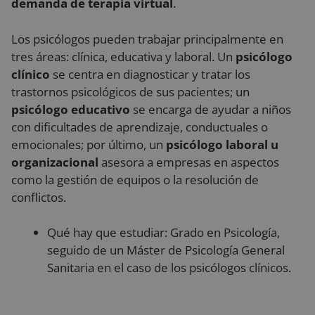
demanda de terapia virtual
.
sesiones.
externos.
Generalmente
incluye detalle
como fuente d
Los psicólogos pueden trabajar principalmente en
tráfico, datos d
campaña y
tres áreas: clínica, educativa y laboral. Un
psicólogo
comportamien
del usuario pa
clínico
se centra en diagnosticar y tratar los
ayudar en el
trastornos psicológicos de sus pacientes; un
seguimiento y
análisis de la
psicólogo educativo
se encarga de ayudar a niños
eficacia de las
campañas de
con dificultades de aprendizaje, conductuales o
marketing.
emocionales; por último, un
psicólogo laboral u
sbjs_current
.reyardid.org
Sesión
Esta cookie se
organizacional
asesora a empresas en aspectos
utiliza para
rastrear las
como la gestión de equipos o la resolución de
actividades e
interacciones 
conflictos.
los usuarios en
todo el sitio w
para facilitar u
mejor análisis 
Qué hay que estudiar: Grado en Psicología,
comprensión d
seguido de un Máster de Psicología General
las fuentes de
tráfico y el
Sanitaria en el caso de los psicólogos clínicos.
comportamien
del usuario.
sbjs_migrations
.reyardid.org
Sesión
Esta cookie se
utiliza para