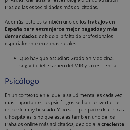
puede
detalles sobre 
determinar
tres de las especialidades más solicitadas.
primera visita
si el visitan
del usuario al
del sitio w
sitio web,
está
incluyendo
Además, este es también uno de los
trabajos en
utilizando l
horarios, pági
versión
España para extranjeros mejor pagados y más
de referencia y
nueva o
fuente del
antigua de 
demandados
, debido a la falta de profesionales
tráfico, para
interfaz de
evaluar la
Youtube.
especialmente en zonas rurales.
eficacia de las
campañas de
YSC
Sesión
YouTube
Google LLC
marketing y
configura
.youtube.com
fuentes del siti
Qué hay que estudiar: Grado en Medicina,
esta cookie
web.
para
seguido del examen del MIR y la residencia.
rastrear las
_ga_PP2LL4LHP4
.reyardid.org
1 año 1 mes
Google Analyti
vistas de
utiliza esta
videos
cookie para
Psicólogo
incrustados
mantener el
estado de la
_fbp
2 meses 4
Utilizado p
Meta
sesión.
semanas
Facebook
Platform Inc.
En un contexto en el que la salud mental es cada vez
para ofrece
.reyardid.org
sbjs_current_add
.reyardid.org
Sesión
Esta cookie se
una serie d
más importante, los psicólogos se han convertido en
utiliza para
productos
almacenar
publicitario
un perfil muy buscado. Y no solo por parte de clínicas
información
como
sobre la visita
ofertas en
u hospitales, sino que este es también uno de los
actual para
tiempo rea
distinguir entr
trabajos online más solicitados, debido a la
creciente
de
usuarios y
anunciante