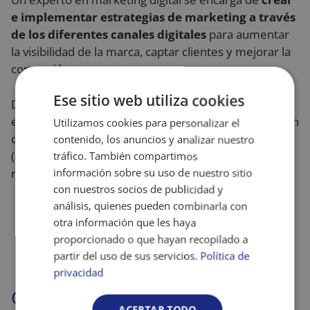
e implementar estrategias de marketing a través
de los diferentes canales digitales
para aumentar
la visibilidad de la marca, captar clientes y mejorar la
conversión.
Ese sitio web utiliza cookies
Dentro de este ámbito, los profesionales pueden
especializarse en diversas áreas como la optimización
Utilizamos cookies para personalizar el
de motores de búsqueda (SEO), la publicidad online
contenido, los anuncios y analizar nuestro
(SEM), la creación de contenidos o la gestión de las
tráfico. También compartimos
redes sociales, entre otros.
información sobre su uso de nuestro sitio
con nuestros socios de publicidad y
análisis, quienes pueden combinarla con
Qué hay que estudiar: Grado en Marketing,
otra información que les haya
Comunicación o Periodismo. Posteriormente,
proporcionado o que hayan recopilado a
conviene realizar un Máster en Marketing
partir del uso de sus servicios.
Política de
Digital.
privacidad
Growth Manager
ACEPTAR TODO