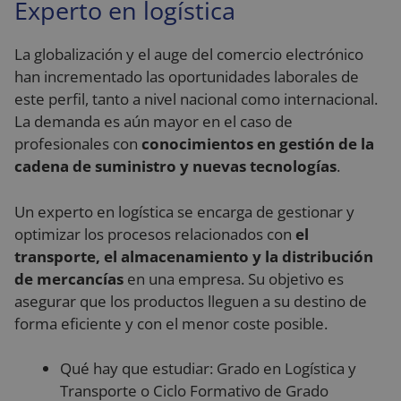
Experto en logística
Cookies estrictamente necesarias
La globalización y el auge del comercio electrónico
Cookies de rendimiento
han incrementado las oportunidades laborales de
Cookies de preferencias
este perfil, tanto a nivel nacional como internacional.
Cookies de funcionalidad
La demanda es aún mayor en el caso de
profesionales con
conocimientos en gestión de la
Cookies no clasificadas
cadena de suministro y nuevas tecnologías
.
Las cookies estrictamente necesarias permiten la
funcionalidad principal del sitio web, como el inicio
de sesión de usuario y la gestión de cuentas. El sitio
Un experto en logística se encarga de gestionar y
web no se puede utilizar correctamente sin las
optimizar los procesos relacionados con
el
cookies estrictamente necesarias.
transporte, el almacenamiento y la distribución
Proveedor
/
Nombre
Vencimiento
De
Dominio
de mercancías
en una empresa. Su objetivo es
asegurar que los productos lleguen a su destino de
VISITOR_PRIVACY_METADATA
5 meses 4
Es
YouTube
semanas
ut
.youtube.com
forma eficiente y con el menor coste posible.
al
co
de
la
Qué hay que estudiar: Grado en Logística y
pr
su
Transporte o Ciclo Formativo de Grado
co