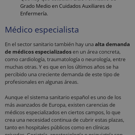
Doubleclic
una
y lleva a
Grado Medio en Cuidados Auxiliares de
actualización
cabo
Enfermería
.
significativa del
informació
servicio de
sobre cóm
análisis de
el usuario
Google más
final utiliza 
Médico especialista
utilizado. Esta
sitio web y
cookie se utiliz
cualquier
para distinguir
publicidad
usuarios único
que el
En el sector sanitario también hay una
alta demanda
asignando un
usuario fin
número
de médicos especializados
en un área concreta,
haya visto
generado
antes de
como cardiología, traumatología o neurología, entre
aleatoriamente
visitar dich
como
sitio web.
muchas otras. Y es que en los últimos años se ha
identificador d
cliente. Se
VISITOR_INFO1_LIVE
5 meses 4
Youtube
Google LLC
percibido una creciente demanda de este tipo de
incluye en cad
semanas
establece
.youtube.com
solicitud de
profesionales en algunas áreas.
esta cookie
página en un
para realiz
sitio y se utiliza
un
para calcular l
seguimient
Aunque el sistema sanitario español es uno de los
datos de
de las
visitantes,
preferencia
más avanzados de Europa, existen carencias de
sesiones y
del usuario
campañas para
para los
médicos especializados en ciertos campos, lo que
los informes d
videos de
análisis de sitio
crea una necesidad continua de cubrir estas plazas,
Youtube
incrustado
tanto en hospitales públicos como en clínicas
sbjs_first_add
.reyardid.org
Sesión
Esta cookie se
en los sitios
utiliza para
también
privadas. Geriatría, anestesiología o psiquiatría son
almacenar