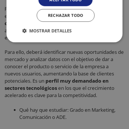
Por su parte, el growth manager es el profesional
RECHAZAR TODO
encargado de diseñar e implementar
estrategias de
crecimiento para una empresa
, tratando de
aumentar los ingresos de forma rápida pero estable
MOSTRAR DETALLES
en el tiempo.
Cookies
Cookies de
estrictamente
rendimiento
Para ello, deberá identificar nuevas oportunidades de
necesarias
mercado y analizar datos con el objetivo de dar a
conocer el producto o servicio de la empresa a
nuevos usuarios, aumentando la base de clientes
Cookies de
Cookies de
preferencias
funcionalidad
potenciales. Es un
perfil muy demandado en
sectores tecnológicos
en los que el crecimiento
acelerado es clave para la competitividad.
Cookies no clasificadas
Qué hay que estudiar: Grado en Marketing,
Comunicación o ADE.