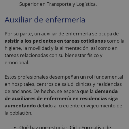
Superior en Transporte y Logística.
Re
so
co
de
Auxiliar de enfermería
re
di
po
co
Por su parte, un auxiliar de enfermería se ocupa de
de
asistir a los pacientes en tareas cotidianas
como la
as
qu
higiene, la movilidad y la alimentación, así como en
Política de Privacidad de Google
pr
se
tareas relacionadas con su bienestar físico y
en
se
emocional.
Estos profesionales desempeñan un rol fundamental
en hospitales, centros de salud, clínicas y residencias
Proveedor
/
Nombre
Vencimiento
Descripción
de ancianos. De hecho, se espera que la
demanda
Dominio
Proveedor
/
de auxiliares de enfermería en residencias siga
Nombre
Vencimiento
Descripción
__Secure-YNID
.youtube.com
5 meses 4
Dominio
Proveedor
/
Nombre
Vencimiento
Descripció
semanas
aumentando
debido al creciente envejecimiento de
Dominio
_ga
1 año 1 mes
Este nombre d
Google LLC
la población.
__Secure-
.youtube.com
5 meses 4
cookie está
.reyardid.org
_gcl_au
2 meses 4
Esta cookie
Google LLC
ROLLOUT_TOKEN
semanas
asociado con
semanas
es
.reyardid.org
Google
establecida
Universal
por
Qué hay que estudiar:
Ciclo Formativo de
Analytics, que 