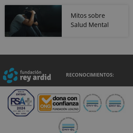
usuarios y
anunciante
sesiones.
externos.
Generalmente
incluye detalle
Mitos sobre
como fuente d
tráfico, datos d
Salud Mental
campaña y
comportamien
del usuario pa
ayudar en el
seguimiento y
análisis de la
eficacia de las
campañas de
marketing.
sbjs_current
.reyardid.org
Sesión
Esta cookie se
utiliza para
RECONOCIMIENTOS:
rastrear las
actividades e
interacciones 
los usuarios en
todo el sitio w
para facilitar u
mejor análisis 
comprensión d
las fuentes de
tráfico y el
comportamien
del usuario.
sbjs_migrations
.reyardid.org
Sesión
Esta cookie se