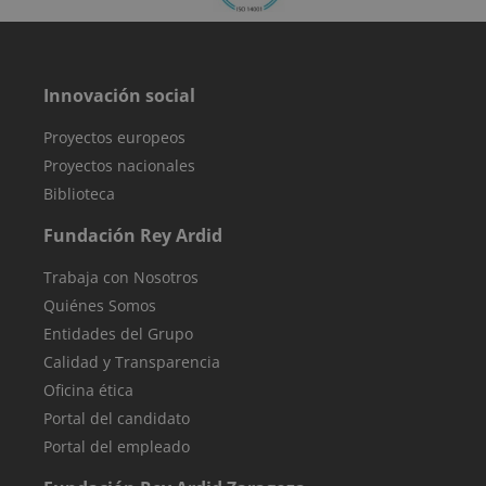
utiliza para
rastrear las
interacciones 
los usuarios y l
migración entr
diferentes
Innovación social
páginas o
secciones del
sitio web para
Proyectos europeos
mejorar la
experiencia de
Proyectos nacionales
los usuarios y e
análisis del
Biblioteca
rendimiento de
sitio web.
Fundación Rey Ardid
sbjs_first
.reyardid.org
Sesión
Esta cookie se
utiliza para
Trabaja con Nosotros
almacenar
información
Quiénes Somos
sobre la prime
sesión del
Entidades del Grupo
usuario en el
sitio web.
Calidad y Transparencia
Rastrea detalle
como la fuente
Oficina ética
de la que vino 
usuario, el
Portal del candidato
camino que
Portal del empleado
tomaron, el
motor de
búsqueda y la