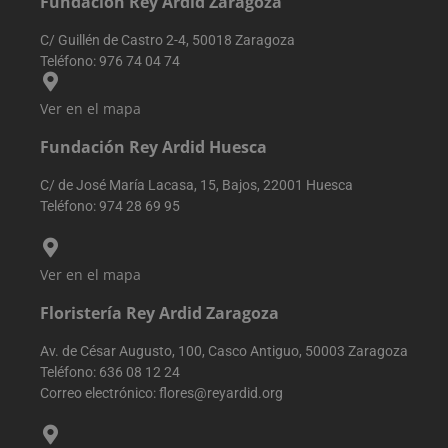
Fundación Rey Ardid Zaragoza
palabra clave
fueron
utilizados, y su
C/ Guillén de Castro 2-4, 50018 Zaragoza
ubicación en el
Teléfono:
976 74 04 74
momento de la
primera visita.
Esta informaci
se utiliza para
Ver en el mapa
analizar y
mejorar el
Fundación Rey Ardid Huesca
rendimiento de
sitio web
mediante la
C/ de José María Lacasa, 15, Bajos, 22001 Huesca
comprensión d
comportamien
Teléfono:
974 28 69 95
del usuario.
sbjs_udata
.reyardid.org
Sesión
Esta cookie se
utiliza para
almacenar dat
Ver en el mapa
específicos del
usuario para
Floristería Rey Ardid Zaragoza
ayudar a
supervisar y
analizar la
Av. de César Augusto, 100, Casco Antiguo, 50003 Zaragoza
eficacia de las
campañas
Teléfono:
636 08 12 24
publicitarias y
Correo electrónico:
flores@reyardid.org
optimizar la
experiencia del
usuario en el
sitio web.