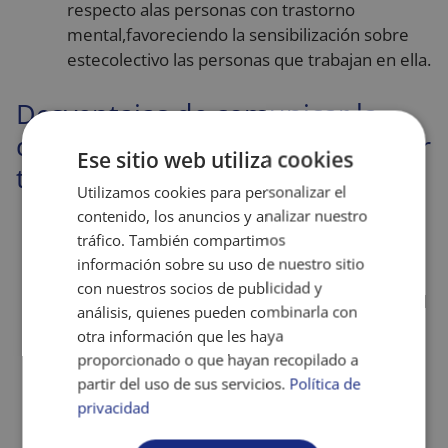
respecto alas personas con trastorno
mental,favoreciendo la sensibilización sobre
estecolectivo las personas que trabajan en ella.
Desventajas de comunicar la
discapacidad a la hora de buscar
Ese sitio web utiliza cookies
trabajo
Utilizamos cookies para personalizar el
contenido, los anuncios y analizar nuestro
Comunicar la existencia de un trastorno
tráfico. También compartimos
mental podría dificultar la inserción laboral,
información sobre su uso de nuestro sitio
debido al estigma.
con nuestros socios de publicidad y
Si la persona ya tiene un empleo, comunicar el
análisis, quienes pueden combinarla con
trastorno mental podría provocar dificultades
otra información que les haya
en la promoción o el mantenimiento del
proporcionado o que hayan recopilado a
puesto de trabajo.
partir del uso de sus servicios.
Política de
Por otra parte, la empresa podría desestimar
privacidad
el hecho de confiar a la persona otras