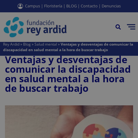
contenido
Campus
|
Floristería
|
BLOG
|
Contacto
|
Denuncias
EQUIPOS DE APOYO SOCIAL COMUNITARIO (EASC)
CHARLAS DE SALUD MENTAL PARA COLEGIOS | REY ARDID
PROGRAMAS DE BIENESTAR PARA EMPRESAS
CONSERJERÍA Y RECEPCIÓN EN ZARAGOZA
AGENCIA DE COLOCACIÓN EN ZARAGOZA
AGENCIA DE COLOCACIÓN EN CALATAYUD
CENTRO SALUD MENTAL EN CALATAYUD
LIMPIEZA DE RESIDENCIAS DE ESTUDIANTES
LIMPIEZAS FINAL DE OBRA EN ZARAGOZA
LIMPIEZAS INDUSTRIALES EN ZARAGOZA
LIMPIEZAS TRAUMÁTICAS EN ZARAGOZA
Rey Ardid
»
Blog
»
Salud mental
»
Ventajas y desventajas de comunicar la
discapacidad en salud mental a la hora de buscar trabajo
Ventajas y desventajas de
comunicar la discapacidad
en salud mental a la hora
de buscar trabajo