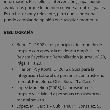
información. Para ello, la intervención grupal puede
ayudarnos porque lo pueden conversar entre iguales.
Es un factor muy relevante, pero que la persona
Cookies estrictamente necesarias
puede cambiar de opinión en cualquier momento.
Cookies de rendimiento
Cookies de preferencias
BIBLIOGRAFÍA
Cookies de funcionalidad
Cookies no clasificadas
Bond, G. (1998), Los principios del modelo de
empleo con apoyo: la evidencia empírica, en
Las cookies estrictamente necesarias permiten la
funcionalidad principal del sitio web, como el inicio
Revista Psychiatric Rehabilitation Journal, nº 23,
de sesión de usuario y la gestión de cuentas. El sitio
Págs. 11 a 23.
web no se puede utilizar correctamente sin las
cookies estrictamente necesarias.
Hilarión, P. y Koatz, D (2012). Guía para la
integración Laboral de personas con trastorno
Proveedor
/
Nombre
Vencimiento
De
Dominio
mental. Barcelona: Obra Social “La Caixa”
VISITOR_PRIVACY_METADATA
5 meses 4
Es
YouTube
López Marcelino (2003), La provisión de
semanas
ut
.youtube.com
al
empleo y actividad a personas con trastorno
co
mental severo.
de
la
López, M., García – Cubillana, P., González, S.,
pr
su