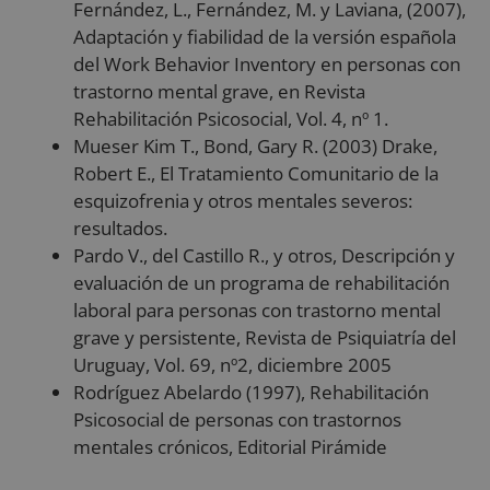
Fernández, L., Fernández, M. y Laviana, (2007),
co
Re
Adaptación y fiabilidad de la versión española
so
co
del Work Behavior Inventory en personas con
de
trastorno mental grave, en Revista
re
di
Rehabilitación Psicosocial, Vol. 4, nº 1.
po
co
Mueser Kim T., Bond, Gary R. (2003) Drake,
de
as
Robert E., El Tratamiento Comunitario de la
qu
Política de Privacidad de Google
esquizofrenia y otros mentales severos:
pr
se
resultados.
en
se
Pardo V., del Castillo R., y otros, Descripción y
evaluación de un programa de rehabilitación
laboral para personas con trastorno mental
grave y persistente, Revista de Psiquiatría del
Proveedor
/
Nombre
Vencimiento
Descripción
Uruguay, Vol. 69, nº2, diciembre 2005
Dominio
Proveedor
/
Nombre
Vencimiento
Descripción
Rodríguez Abelardo (1997), Rehabilitación
__Secure-YNID
.youtube.com
5 meses 4
Dominio
Proveedor
/
Nombre
Vencimiento
Descripció
semanas
Dominio
Psicosocial de personas con trastornos
_ga
1 año 1 mes
Este nombre d
Google LLC
__Secure-
.youtube.com
5 meses 4
mentales crónicos, Editorial Pirámide
cookie está
.reyardid.org
_gcl_au
2 meses 4
Esta cookie
Google LLC
ROLLOUT_TOKEN
semanas
asociado con
semanas
es
.reyardid.org
Google
establecida
Universal