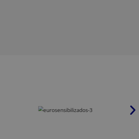
eficacia de las
nteracciones de los
nálisis y
iento del usuario.
e los usuarios y la
tio web para
el rendimiento del
bre la primera
omo la fuente de la
r de búsqueda y la
 momento de la
ar y mejorar el
 del comportamiento
s del usuario para
ñas publicitarias y
sesiones del usuario
o web, ayudando a
tio web.