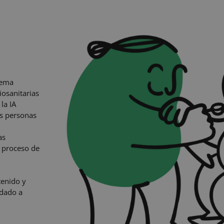
tema
iosanitarias
la IA
as personas
ras
l proceso de
tenido y
idado a