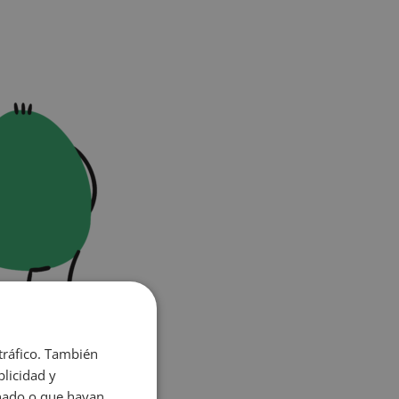
 tráfico. También
licidad y
onado o que hayan