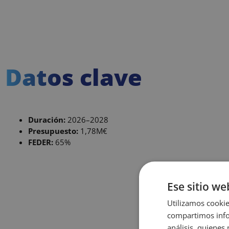
Datos clave
Duración:
2026–2028
Presupuesto:
1,78M€
FEDER:
65%
Ese sitio we
Utilizamos cookie
compartimos infor
análisis, quiene