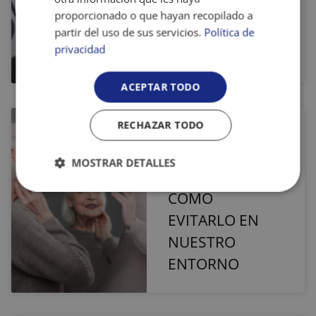
Cyberbullying y
proporcionado o que hayan recopilado a
qué nos queda
partir del uso de sus servicios.
Política de
privacidad
por hacer?
ACEPTAR TODO
RECHAZAR TODO
EDADISMO: QUÉ
ES, EJEMPLOS
MOSTRAR DETALLES
COTIDIANOS Y
Cookies
Cookies de
CÓMO
estrictamente
rendimiento
necesarias
EVITARLO EN
NUESTRO
ENTORNO
Cookies de
Cookies de
preferencias
funcionalidad