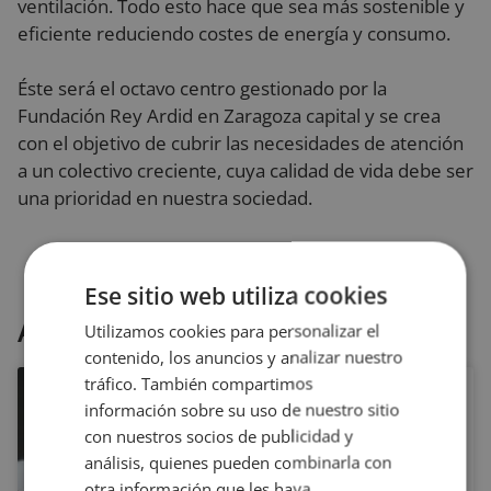
ventilación. Todo esto hace que sea más sostenible y
eficiente reduciendo costes de energía y consumo.
Éste será el octavo centro gestionado por la
Fundación Rey Ardid en Zaragoza capital y se crea
con el objetivo de cubrir las necesidades de atención
a un colectivo creciente, cuya calidad de vida debe ser
una prioridad en nuestra sociedad.
Ese sitio web utiliza cookies
Artículos relacionados
Utilizamos cookies para personalizar el
contenido, los anuncios y analizar nuestro
tráfico. También compartimos
¿Qué hemos
información sobre su uso de nuestro sitio
hablado ya del
con nuestros socios de publicidad y
análisis, quienes pueden combinarla con
Bullying y el
otra información que les haya