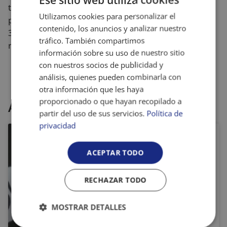
trabajo para la atención integral de personas con
Utilizamos cookies para personalizar el
problemas de salud mental, integrado por cerca de
contenido, los anuncios y analizar nuestro
30 entidades de salud mental y apoyo a la
tráfico. También compartimos
rehabilitación psicosocial.
información sobre su uso de nuestro sitio
con nuestros socios de publicidad y
análisis, quienes pueden combinarla con
otra información que les haya
proporcionado o que hayan recopilado a
Artículos relacionados
partir del uso de sus servicios.
Política de
privacidad
¿Qué hemos
ACEPTAR TODO
hablado ya del
Bullying y el
RECHAZAR TODO
Cyberbullying y
qué nos queda
MOSTRAR DETALLES
por hacer?