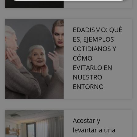
Cookies
Cookies de
estrictamente
rendimiento
necesarias
EDADISMO: QUÉ
Cookies de
Cookies de
ES, EJEMPLOS
preferencias
funcionalidad
COTIDIANOS Y
CÓMO
Cookies no clasificadas
EVITARLO EN
NUESTRO
ENTORNO
Cookies estrictamente necesarias
Cookies de rendimiento
Acostar y
Cookies de preferencias
levantar a una
Cookies de funcionalidad