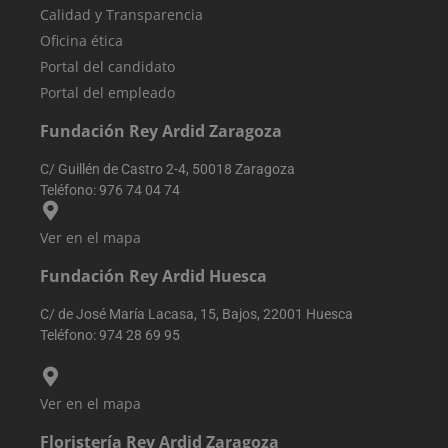
asignando un
usuario fin
Calidad y Transparencia
número
haya visto
generado
antes de
Oficina ética
aleatoriamente
visitar dich
como
Portal del candidato
sitio web.
identificador d
Portal del empleado
cliente. Se
VISITOR_INFO1_LIVE
5 meses 4
Youtube
Google LLC
incluye en cad
semanas
establece
.youtube.com
solicitud de
esta cookie
Fundación Rey Ardid Zaragoza
página en un
para realiz
sitio y se utiliza
un
para calcular l
seguimient
C/ Guillén de Castro 2-4, 50018 Zaragoza
datos de
de las
visitantes,
Teléfono:
976 74 04 74
preferencia
sesiones y
del usuario
campañas para
para los
los informes d
videos de
Ver en el mapa
análisis de sitio
Youtube
incrustado
Fundación Rey Ardid Huesca
sbjs_first_add
.reyardid.org
Sesión
Esta cookie se
en los sitios
utiliza para
también
almacenar
puede
C/ de José María Lacasa, 15, Bajos, 22001 Huesca
detalles sobre 
determinar
primera visita
si el visitan
Teléfono:
974 28 69 95
del usuario al
del sitio w
sitio web,
está
incluyendo
utilizando l
horarios, pági
versión
de referencia y
Ver en el mapa
nueva o
fuente del
antigua de 
tráfico, para
interfaz de
Floristería Rey Ardid Zaragoza
evaluar la
Youtube.