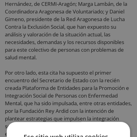
Hernández, de CERMI-Aragón; Marga Lambán, de la
Coordinadora Aragonesa de Voluntariado; y Daniel
Gimeno, presidente de la Red Aragonesa de Lucha
Contra la Exclusión Social, que han expuesto su
análisis y valoración de la situación actual, las
necesidades, demandas y los recursos disponibles
para este colectivo de personas con problemas de
salud mental.
Por otro lado, esta cita ha supuesto el primer
encuentro del Secretario de Estado con la recién
creada Plataforma de Entidades para la Promoción e
Integración Social de Personas con Enfermedad
Mental, que ha sido impulsada, entre otras entidades,
por la Fundación Rey Ardid con la intención de
plantear estrategias que impulsen la integración
social de personas con enfermedad mental. El
encuentro ha servido para dinamizar el grupo de
Ese sitio web utiliza cookies