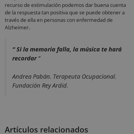
co
recurso de estimulación podemos dar buena cuenta
de
re
de la respuesta tan positiva que se puede obtener a
di
po
través de ella en personas con enfermedad de
co
Alzheimer.
de
as
qu
Política de Privacidad de Google
pr
se
“ Si la memoria falla, la música te hará
en
se
recordar
”
Andrea Pabán. Terapeuta Ocupacional.
Proveedor
/
Nombre
Vencimiento
Descripción
Fundación Rey Ardid
.
Dominio
Proveedor
/
Nombre
Vencimiento
Descripción
__Secure-YNID
.youtube.com
5 meses 4
Dominio
Proveedor
/
Nombre
Vencimiento
Descripció
semanas
Dominio
_ga
1 año 1 mes
Este nombre d
Google LLC
__Secure-
.youtube.com
5 meses 4
cookie está
.reyardid.org
_gcl_au
2 meses 4
Esta cookie
Google LLC
ROLLOUT_TOKEN
semanas
asociado con
semanas
es
.reyardid.org
Google
establecida
Universal
por
Analytics, que 
Doubleclic
Artículos relacionados
una
y lleva a
actualización
cabo