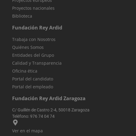
Proyectos europeos
migración entr
Proyectos nacionales
diferentes
páginas o
Biblioteca
secciones del
sitio web para
mejorar la
Fundación Rey Ardid
experiencia de
los usuarios y e
análisis del
Trabaja con Nosotros
rendimiento de
sitio web.
Quiénes Somos
Entidades del Grupo
sbjs_first
.reyardid.org
Sesión
Esta cookie se
utiliza para
Calidad y Transparencia
almacenar
información
Oficina ética
sobre la prime
sesión del
Portal del candidato
usuario en el
sitio web.
Portal del empleado
Rastrea detalle
como la fuente
de la que vino 
Fundación Rey Ardid Zaragoza
usuario, el
camino que
C/ Guillén de Castro 2-4, 50018 Zaragoza
tomaron, el
motor de
Teléfono:
976 74 04 74
búsqueda y la
palabra clave
fueron
Ver en el mapa
utilizados, y su
ubicación en el