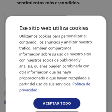
sentimientos más escondidos.
La música, además, de ser un recurso
Ese sitio web utiliza cookies
para cambiar la conducta de las
personas, ofrece una base para las
Utilizamos cookies para personalizar el
contenido, los anuncios y analizar nuestro
actividades sociales y motiva al individuo
tráfico. También compartimos
a interactuar estimulando la
información sobre su uso de nuestro sitio
comunicación verbal y no verbal
con nuestros socios de publicidad y
análisis, quienes pueden combinarla con
otra información que les haya
Douglas, 1981
proporcionado o que hayan recopilado a
partir del uso de sus servicios.
Política de
privacidad
El caso de
Mercedes y la
musicoterapia
ACEPTAR TODO