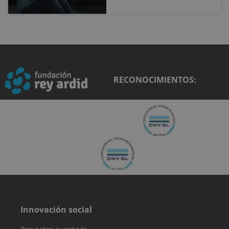
como fuente d
tráfico, datos d
campaña y
comportamien
del usuario pa
ayudar en el
seguimiento y
análisis de la
eficacia de las
campañas de
marketing.
RECONOCIMIENTOS:
sbjs_current
.reyardid.org
Sesión
Esta cookie se
utiliza para
rastrear las
actividades e
interacciones 
los usuarios en
todo el sitio w
para facilitar u
mejor análisis 
comprensión d
las fuentes de
tráfico y el
comportamien
del usuario.
sbjs_migrations
.reyardid.org
Sesión
Esta cookie se
utiliza para
Innovación social
rastrear las
interacciones 
los usuarios y l