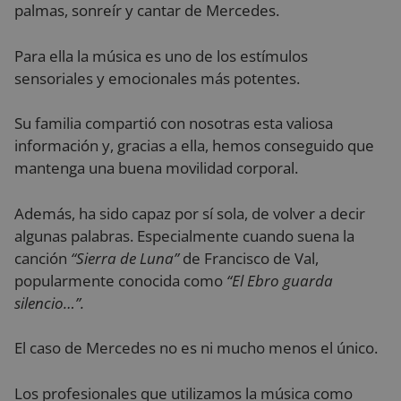
palmas, sonreír y cantar de Mercedes.
Cookies estrictamente necesarias
Cookies de rendimiento
Para ella la música es uno de los estímulos
Cookies de preferencias
sensoriales y emocionales más potentes.
Cookies de funcionalidad
Cookies no clasificadas
Su familia compartió con nosotras esta valiosa
información y, gracias a ella, hemos conseguido que
Las cookies estrictamente necesarias permiten la
funcionalidad principal del sitio web, como el inicio
mantenga una buena movilidad corporal.
de sesión de usuario y la gestión de cuentas. El sitio
web no se puede utilizar correctamente sin las
cookies estrictamente necesarias.
Además, ha sido capaz por sí sola, de volver a decir
Proveedor
/
algunas palabras. Especialmente cuando suena la
Nombre
Vencimiento
De
Dominio
canción
“Sierra de Luna”
de Francisco de Val,
VISITOR_PRIVACY_METADATA
5 meses 4
Es
YouTube
popularmente conocida como
“El Ebro guarda
semanas
ut
.youtube.com
al
silencio…”.
co
de
la
pr
El caso de Mercedes no es ni mucho menos el único.
su
co
Re
Los profesionales que utilizamos la música como
so