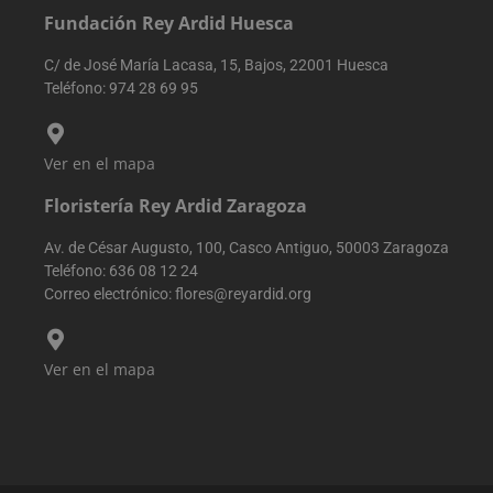
momento de la
Fundación Rey Ardid Huesca
primera visita.
Esta informaci
se utiliza para
C/ de José María Lacasa, 15, Bajos, 22001 Huesca
analizar y
Teléfono:
974 28 69 95
mejorar el
rendimiento de
sitio web
mediante la
comprensión d
Ver en el mapa
comportamien
del usuario.
Floristería Rey Ardid Zaragoza
sbjs_udata
.reyardid.org
Sesión
Esta cookie se
utiliza para
almacenar dat
Av. de César Augusto, 100, Casco Antiguo, 50003 Zaragoza
específicos del
Teléfono:
636 08 12 24
usuario para
ayudar a
Correo electrónico:
flores@reyardid.org
supervisar y
analizar la
eficacia de las
campañas
Ver en el mapa
publicitarias y
optimizar la
experiencia del
usuario en el
sitio web.
sbjs_session
.reyardid.org
29 minutos
Esta cookie se
54 segundos
utiliza para