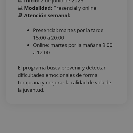
📅
Inicio:
2 de junio de 2026
Cookies de funcionalidad
💻
Modalidad:
Presencial y online
Cookies no clasificadas
📆
Atención semanal:
Las cookies estrictamente necesarias permiten la
funcionalidad principal del sitio web, como el inicio
Presencial: martes por la tarde
de sesión de usuario y la gestión de cuentas. El sitio
15:00 a 20:00
web no se puede utilizar correctamente sin las
cookies estrictamente necesarias.
Online: martes por la mañana
9:00
a 12:00
Proveedor
/
Nombre
Vencimiento
De
Dominio
VISITOR_PRIVACY_METADATA
5 meses 4
Es
YouTube
El programa busca prevenir y detectar
semanas
ut
.youtube.com
al
dificultades emocionales de forma
co
temprana y mejorar la calidad de vida de
de
la
la juventud.
pr
su
co
Re
so
co
de
re
di
po
co