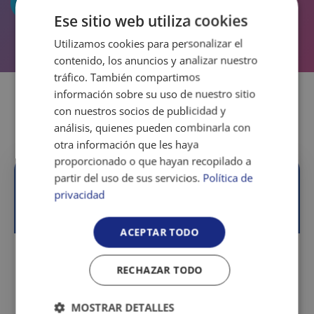
Ese sitio web utiliza cookies
Utilizamos cookies para personalizar el
contenido, los anuncios y analizar nuestro
tráfico. También compartimos
información sobre su uso de nuestro sitio
con nuestros socios de publicidad y
análisis, quienes pueden combinarla con
otra información que les haya
proporcionado o que hayan recopilado a
partir del uso de sus servicios.
Política de
¿Cómo funciona?
privacidad
ACEPTAR TODO
Sesiones individuales de
45–60
RECHAZAR TODO
minutos
Atención
presencial y online
MOSTRAR DETALLES
Plan personalizado adaptado a tu