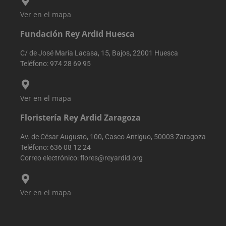
mejorar el
rendimiento de
Ver en el mapa
sitio web
mediante la
comprensión d
Fundación Rey Ardid Huesca
comportamien
del usuario.
C/ de José María Lacasa, 15, Bajos, 22001 Huesca
sbjs_udata
.reyardid.org
Sesión
Esta cookie se
Teléfono:
974 28 69 95
utiliza para
almacenar dat
específicos del
usuario para
ayudar a
Ver en el mapa
supervisar y
analizar la
eficacia de las
Floristería Rey Ardid Zaragoza
campañas
publicitarias y
optimizar la
Av. de César Augusto, 100, Casco Antiguo, 50003 Zaragoza
experiencia del
Teléfono:
636 08 12 24
usuario en el
sitio web.
Correo electrónico:
flores@reyardid.org
sbjs_session
.reyardid.org
29 minutos
Esta cookie se
54 segundos
utiliza para
rastrear la
Ver en el mapa
actividad y las
sesiones del
usuario para
mejorar el
rendimiento y 