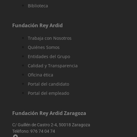
experiencia de
Biblioteca
los usuarios y e
análisis del
rendimiento de
sitio web.
Fundación Rey Ardid
sbjs_first
.reyardid.org
Sesión
Esta cookie se
utiliza para
Trabaja con Nosotros
almacenar
información
Quiénes Somos
sobre la prime
sesión del
Entidades del Grupo
usuario en el
sitio web.
Rastrea detalle
Calidad y Transparencia
como la fuente
de la que vino 
Oficina ética
usuario, el
camino que
Portal del candidato
tomaron, el
motor de
Portal del empleado
búsqueda y la
palabra clave
fueron
utilizados, y su
ubicación en el
Fundación Rey Ardid Zaragoza
momento de la
primera visita.
Esta informaci
C/ Guillén de Castro 2-4, 50018 Zaragoza
se utiliza para
Teléfono:
976 74 04 74
analizar y