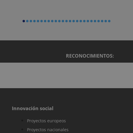
seguimiento y
análisis de la
eficacia de las
campañas de
marketing.
sbjs_current
.reyardid.org
Sesión
Esta cookie se
utiliza para
rastrear las
actividades e
interacciones 
los usuarios en
todo el sitio w
RECONOCIMIENTOS:
para facilitar u
mejor análisis 
comprensión d
las fuentes de
tráfico y el
comportamien
del usuario.
sbjs_migrations
.reyardid.org
Sesión
Esta cookie se
utiliza para
rastrear las
interacciones 
Innovación social
los usuarios y l
migración entr
diferentes
Proyectos europeos
páginas o
secciones del
sitio web para
Proyectos nacionales
mejorar la