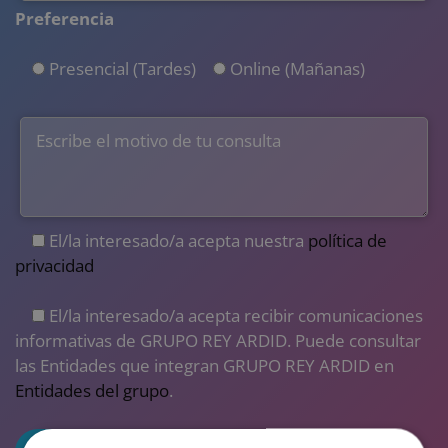
Preferencia
Presencial (Tardes)
Online (Mañanas)
El/la interesado/a acepta nuestra
política de
privacidad
El/la interesado/a acepta recibir comunicaciones
informativas de GRUPO REY ARDID. Puede consultar
las Entidades que integran GRUPO REY ARDID en
Entidades del grupo
.