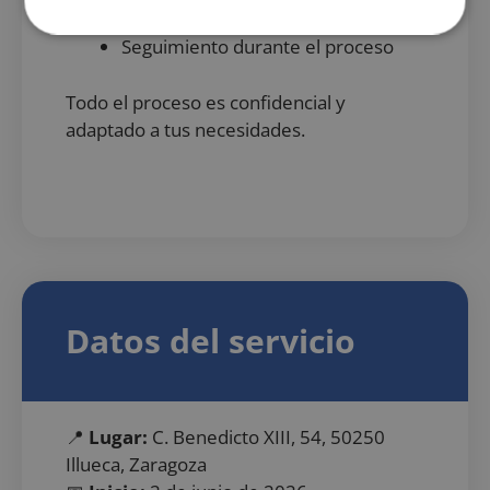
situación
Cookies
Cookies de
Seguimiento durante el proceso
estrictamente
rendimiento
necesarias
Todo el proceso es confidencial y
adaptado a tus necesidades.
Cookies de
Cookies de
preferencias
funcionalidad
Cookies no clasificadas
Datos del servicio
Cookies estrictamente necesarias
📍
Lugar:
C. Benedicto XIII, 54, 50250
Cookies de rendimiento
Illueca, Zaragoza
Cookies de preferencias