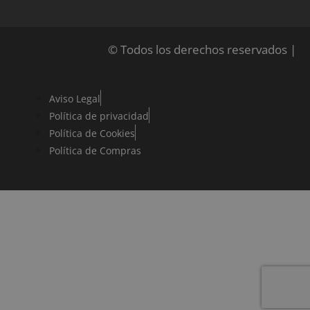
usabilidad del
sitio web,
ayudando a
comprender
cómo
© Todos los derechos reservados |
interactúan los
visitantes con e
sitio web.
Aviso Legal
Política de privacidad
Política de Cookies
Política de Compras