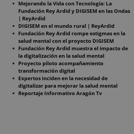
en
Mejorando la Vida con Tecnología: La
se
Fundación Rey Ardid y DIGISEM en las Ondas
| ReyArdid
DIGISEM en el mundo rural | ReyArdid
Fundación Rey Ardid rompe estigmas en la
Proveedor
/
Nombre
Vencimiento
Descripción
Dominio
salud mental con el proyecto DIGISEM
Proveedor
/
Nombre
Vencimiento
Descripción
__Secure-YNID
.youtube.com
5 meses 4
Fundación Rey Ardid muestra el impacto de
Dominio
Proveedor
/
Nombre
Vencimiento
Descripció
semanas
Dominio
la digitalización en la salud mental
_ga
1 año 1 mes
Este nombre d
Google LLC
__Secure-
.youtube.com
5 meses 4
cookie está
.reyardid.org
_gcl_au
2 meses 4
Esta cookie
Google LLC
Proyecto piloto acompañamiento
ROLLOUT_TOKEN
semanas
asociado con
semanas
es
.reyardid.org
Google
establecida
transformación digital
Universal
por
Analytics, que 
Expertos inciden en la necesidad de
Doubleclic
una
y lleva a
digitalizar para mejorar la salud mental
actualización
cabo
significativa del
informació
Reportaje Informativo Aragón Tv
servicio de
sobre cóm
análisis de
el usuario
Google más
final utiliza 
utilizado. Esta
sitio web y
cookie se utiliz
cualquier
para distinguir
publicidad
usuarios único
que el
asignando un
usuario fin
número
haya visto
generado
antes de