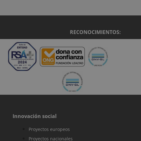
sbjs_current
.reyardid.org
Sesión
Esta cookie se
utiliza para
rastrear las
actividades e
interacciones 
los usuarios en
RECONOCIMIENTOS:
todo el sitio w
para facilitar u
mejor análisis 
comprensión d
las fuentes de
tráfico y el
comportamien
del usuario.
sbjs_migrations
.reyardid.org
Sesión
Esta cookie se
utiliza para
rastrear las
interacciones 
los usuarios y l
migración entr
diferentes
páginas o
secciones del
sitio web para
Innovación social
mejorar la
experiencia de
los usuarios y e
Proyectos europeos
análisis del
rendimiento de
Proyectos nacionales
sitio web.