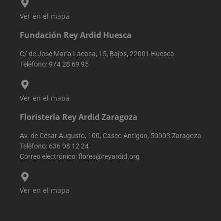
del usuario.
Ver en el mapa
sbjs_udata
.reyardid.org
Sesión
Esta cookie se
utiliza para
Fundación Rey Ardid Huesca
almacenar dat
específicos del
usuario para
C/ de José María Lacasa, 15, Bajos, 22001 Huesca
ayudar a
supervisar y
Teléfono:
974 28 69 95
analizar la
eficacia de las
campañas
publicitarias y
optimizar la
Ver en el mapa
experiencia del
usuario en el
Floristería Rey Ardid Zaragoza
sitio web.
sbjs_session
.reyardid.org
29 minutos
Esta cookie se
Av. de César Augusto, 100, Casco Antiguo, 50003 Zaragoza
54 segundos
utiliza para
rastrear la
Teléfono:
636 08 12 24
actividad y las
Correo electrónico:
flores@reyardid.org
sesiones del
usuario para
mejorar el
rendimiento y 
usabilidad del
Ver en el mapa
sitio web,
ayudando a
comprender
cómo
interactúan los