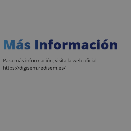
Cookies de
Cookies de
preferencias
funcionalidad
Más Información
Cookies no clasificadas
Para más información, visita la web oficial:
https://digisem.redisem.es/
Cookies estrictamente necesarias
Cookies de rendimiento
Cookies de preferencias
Cookies de funcionalidad
Cookies no clasificadas