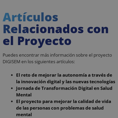
Las cookies estrictamente necesarias permiten la
funcionalidad principal del sitio web, como el inicio
de sesión de usuario y la gestión de cuentas. El sitio
Artículos
web no se puede utilizar correctamente sin las
cookies estrictamente necesarias.
Relacionados con
Proveedor
/
Nombre
Vencimiento
De
Dominio
el Proyecto
VISITOR_PRIVACY_METADATA
5 meses 4
Es
YouTube
semanas
ut
.youtube.com
al
co
de
Puedes encontrar más información sobre el proyecto
la
pr
DIGISEM en los siguientes artículos:
su
co
Re
El reto de mejorar la autonomía a través de
so
co
la innovación digital y las nuevas tecnologías
de
re
Jornada de Transformación Digital en Salud
di
po
Mental
co
El proyecto para mejorar la calidad de vida
de
as
de las personas con problemas de salud
qu
Política de Privacidad de Google
pr
mental
se