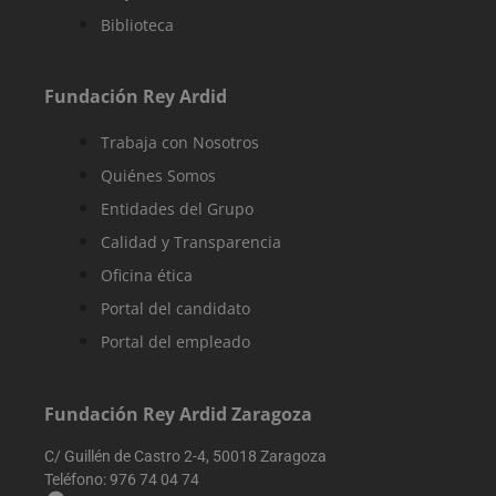
Biblioteca
sbjs_first
.reyardid.org
Sesión
Esta cookie se
utiliza para
almacenar
información
sobre la prime
Fundación Rey Ardid
sesión del
usuario en el
sitio web.
Trabaja con Nosotros
Rastrea detalle
como la fuente
Quiénes Somos
de la que vino 
usuario, el
Entidades del Grupo
camino que
tomaron, el
Calidad y Transparencia
motor de
búsqueda y la
Oficina ética
palabra clave
fueron
Portal del candidato
utilizados, y su
ubicación en el
momento de la
Portal del empleado
primera visita.
Esta informaci
se utiliza para
analizar y
Fundación Rey Ardid Zaragoza
mejorar el
rendimiento de
sitio web
C/ Guillén de Castro 2-4, 50018 Zaragoza
mediante la
comprensión d
Teléfono:
976 74 04 74
comportamien